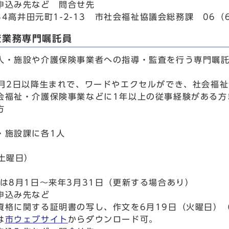
申込み先など 問合せ先
054高井田元町1-2-13 市社会福祉協議会総務課 06（6
査業務専門嘱託員
人・施設や介護保険事業者への指導・監査を行う専門嘱
7月2日以降生まれで、ワードやエクセルができ、社会福
会福祉・介護保険事業などに1年以上の従事経験がある方
方
・施設課に各1人
（土曜日）
たは8月1日～来年3月31日（更新する場合あり）
申込み先など
資格に関する証明書の写し、作文を6月19日（火曜日）
は
市ウェブサイト
からダウンロード可。