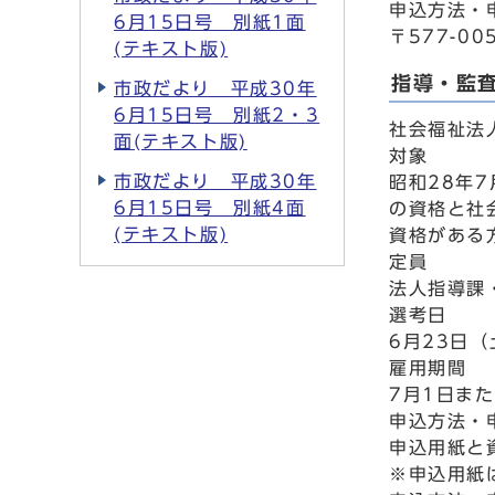
申込方法・
6月15日号 別紙1面
〒577-0
(テキスト版)
指導・監
市政だより 平成30年
6月15日号 別紙2・3
社会福祉法
面(テキスト版)
対象
市政だより 平成30年
昭和28年
6月15日号 別紙4面
の資格と社
(テキスト版)
資格がある
定員
法人指導課
選考日
6月23日
雇用期間
7月1日ま
申込方法・
申込用紙と
※申込用紙