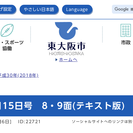
げ設定
やさしい日本語
Language
・スポーツ
市政
協働
ホームへ
平成30年(2018年)
15日号 8・9面(テキスト版)
月6日]
ID:22721
ソーシャルサイトへのリンクは別