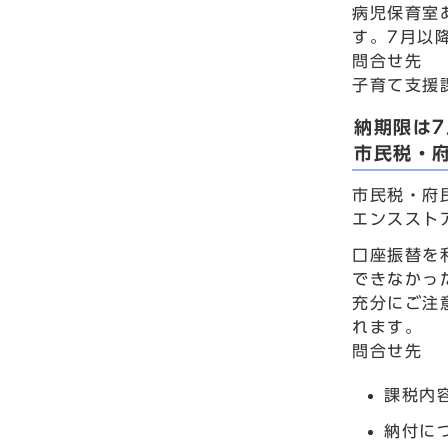
病児保育室
す。7月以
問合せ先
子育て支援課
納期限は7
市民税・
市民税・府
エンススト
口座振替を
できなかっ
充分にご注
れます。
問合せ先
課税内容
納付につ