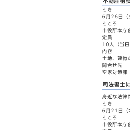
不動産相
とき
6月26日（
ところ
市役所本庁
定員
10人（当
内容
土地、建物
問合せ先
空家対策課 
司法書士
身近な法律
とき
6月21日（
ところ
市役所本庁