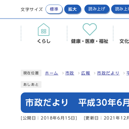
標準
拡大
読み上げ
読み上
文字サイズ
くらし
健康・医療・福祉
文化
ホーム
市政
広報
市政だより
現在位置
あしあと
市政だより 平成30年6月
[公開日：2018年6月15日]
[更新日：2021年12