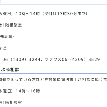
談
火曜日）10時～14時（受付は13時30分まで）
舎1階相談室
日先着順）
など
06（4309）3244、ファクス06（4309）3829
による相談
問題で困っている方などを対象に司法書士が相談に応じ
木曜日）14時～16時
舎1階相談室