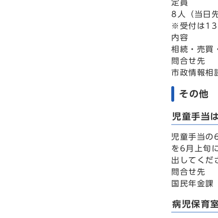
定員
8人（当日
※受付は1
内容
相続・売買
問合せ先
市政情報相談
その他
児童手当は
児童手当の
を6月上旬
出してくだ
問合せ先
国民年金課 
病児保育