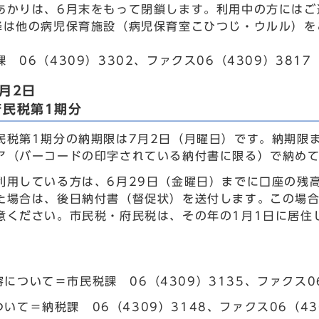
あかりは、6月末をもって閉鎖します。利用中の方にはご
降は他の病児保育施設（病児保育室こひつじ・ウルル）を
 06（4309）3302、ファクス06（4309）3817
月2日
府民税第1期分
民税第1期分の納期限は7月2日（月曜日）です。納期限
ア（バーコードの印字されている納付書に限る）で納め
利用している方は、6月29日（金曜日）までに口座の残
た場合は、後日納付書（督促状）を送付します。この場
意ください。市民税・府民税は、その年の1月1日に居住
について＝市民税課 06（4309）3135、ファクス06
いて＝納税課 06（4309）3148、ファクス06（43