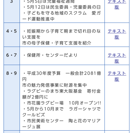
3
・5月5日は児童福祉週間
テキスト
・5月12日は民生委員・児童委員の日
版
・子どもを守る地域のスクラム 愛ガ
ード運動推進中
4・5
・妊娠期から子育て期まで切れ目のな
テキスト
い支援を
版
市の母子保健・子育て支援を紹介
6・7
・保健所・センターだより
テキスト
版
8・9
・平成30年度予算 一般会計2081億
テキスト
円
版
市の魅力発信事業に財源を集中
・ラグビーのまち東大阪基金 寄付金
額が2億円に
・市花園ラグビー場 10月オープン!!
・5月から10月まで ラガーシャツで
クールビズ
・市民美術センター 陶と花のマリア
ージュ展