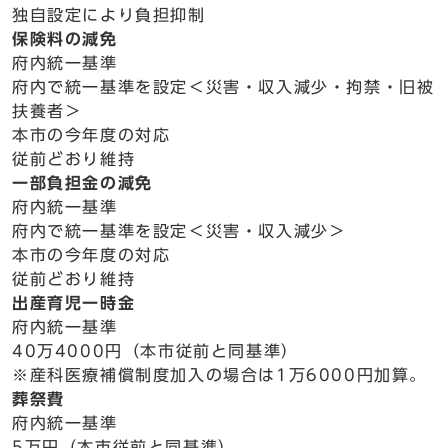
独自設定により負担抑制
保険料の減免
府内統一基準
府内で統一基準を設定＜災害・収入減少・拘禁・旧被
扶養者＞
本市の今年度の対応
従前どおり維持
一部負担金の減免
府内統一基準
府内で統一基準を設定＜災害・収入減少＞
本市の今年度の対応
従前どおり維持
出産育児一時金
府内統一基準
40万4000円（本市従前と同基準）
※産科医療補償制度加入の場合は1万6000円加算。
葬祭費
府内統一基準
5万円（本市従前と同基準）