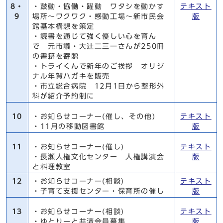
8・
・鼓動・協働・躍動 ワタシを動かす
テキスト
9
場所～ワクワク・感動工場～新市民会
版
館基本構想を策定
・読書を通じて強く優しい心を育ん
で 元市議・大辻二三一さんが250冊
の書籍を寄贈
・トライくんで新年のご挨拶 オリジ
ナル年賀ハガキを販売
・市立総合病院 12月1日から整形外
科が紹介予約制に
10
・お知らせコーナー(催し、その他)
テキスト
・11月の移動図書館
版
11
・お知らせコーナー(催し)
テキスト
・長瀬人権文化センター 人権講演会
版
と料理教室
12
・お知らせコーナー(相談)
テキスト
・子育て支援センター・保育所の催し
版
13
・お知らせコーナー(相談)
テキスト
・ゆとりーと共済会員募集
版