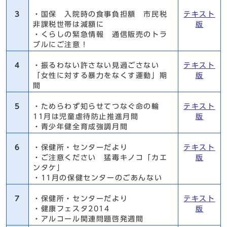
3
・国保 入院時の食事負担額 市民税
テキスト
非課税世帯は減額に
版
・くらしの緊急情報 通信販売のトラ
ブルにご注意！
4
・振るわない許さない見過ごさない
テキスト
「女性に対する暴力をなくす運動」期
版
間
5
・ためらわず知らせてつなぐ命の輪
テキスト
11月は児童虐待防止推進月間
版
・青少年健全育成強調月間
6
・保健所・センターだより
テキスト
・ご注意ください 猛毒キノコ「カエ
版
ンタケ」
・11月の保健センターのごあんない
7
・保健所・センターだより
テキスト
・健康フェスタ2014
版
・アルコール関連問題啓発週間