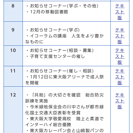
8
・お知らせコーナー(学ぶ・その他)
テキ
・12月の移動図書館
スト
版
9
・お知らせコーナー(学ぶ)
テキ
・イコーラムの講座 人生をより豊か
スト
なものに
版
10
・お知らせコーナー(相談・募集)
テキ
・子育て支援センターの催し
スト
版
11
・お知らせコーナー(催し・相談)
テキ
・1月12日に東大阪アリーナで成人祭
スト
を開催
版
12
・「共助」の大切さを確認 総合防災
テキ
訓練を実施
スト
・今米緑地保全会の川中さんが都市緑
版
化国土交通大臣表彰を受賞
・東大阪大学敬愛高校 陸上と柔道で
インターハイ総合優勝
・東大阪カレーパン会と山崎製パンの