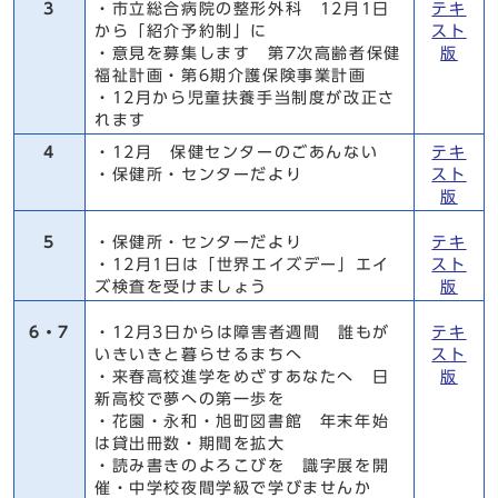
3
・市立総合病院の整形外科 12月1日
テキ
から「紹介予約制」に
スト
・意見を募集します 第7次高齢者保健
版
福祉計画・第6期介護保険事業計画
・12月から児童扶養手当制度が改正さ
れます
4
・12月 保健センターのごあんない
テキ
・保健所・センターだより
スト
版
5
・保健所・センターだより
テキ
・12月1日は「世界エイズデー」エイ
スト
ズ検査を受けましょう
版
6・7
・12月3日からは障害者週間 誰もが
テキ
いきいきと暮らせるまちへ
スト
・来春高校進学をめざすあなたへ 日
版
新高校で夢への第一歩を
・花園・永和・旭町図書館 年末年始
は貸出冊数・期間を拡大
・読み書きのよろこびを 識字展を開
催・中学校夜間学級で学びませんか