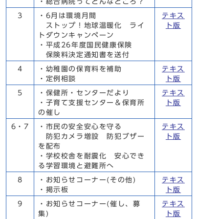
・総合病院ってどんなところ？
3
・6月は環境月間
テキス
ストップ！地球温暖化 ライ
ト版
トダウンキャンペーン
・平成26年度国民健康保険
保険料決定通知書を送付
4
・幼稚園の保育料を補助
テキス
・定例相談
ト版
5
・保健所・センターだより
テキス
・子育て支援センター＆保育所
ト版
の催し
6・7
・市民の安全安心を守る
テキス
防犯カメラ増設 防犯ブザー
ト版
を配布
・学校校舎を耐震化 安心でき
る学習環境と避難所へ
8
・お知らせコーナー(その他)
テキス
・掲示板
ト版
9
・お知らせコーナー(催し、募
テキス
集)
ト版