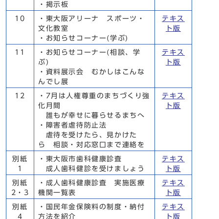
・掲示板
10
・東大阪アリーナ スポーツ・
テキス
文化教室
ト版
・お知らせコーナー(学ぶ)
11
・お知らせコーナー(相談、学
テキス
ぶ)
ト版
・資料展示会 むかしはこんな
んでし展
12
・7月は人権尊重のまちづくり強
テキス
化月間
ト版
誰もが幸せに暮らせるまちへ
・障害者虐待防止法
虐待を受けたら、見かけた
ら 相談・対応窓口まで連絡を
別紙
・東大阪市歯科健康診査
テキス
1
成人歯科健診を受けましょう
ト版
別紙
・成人歯科健康診査 実施医療
テキス
2・3
機関一覧表
ト版
別紙
・国民年金保険料の制度・納付
テキス
4
方法を紹介
ト版