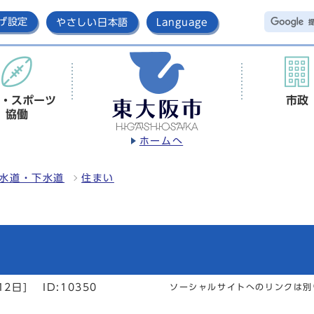
げ設定
やさしい日本語
Language
・スポーツ
市政
協働
ホームへ
水道・下水道
住まい
12日]
ID:10350
ソーシャルサイトへのリンクは別