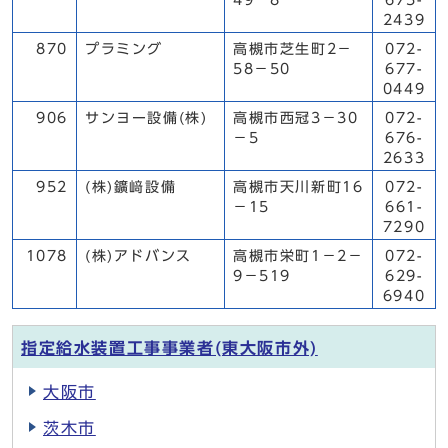
49－8
675-
2439
870
プラミング
高槻市芝生町2－
072-
58－50
677-
0449
906
サンヨー設備(株)
高槻市西冠3－30
072-
－5
676-
2633
952
(株)鑛﨑設備
高槻市天川新町16
072-
－15
661-
7290
1078
(株)アドバンス
高槻市栄町1－2－
072-
9－519
629-
6940
指定給水装置工事事業者(東大阪市外)
大阪市
茨木市