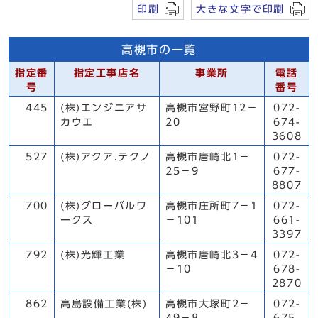
印刷
大きな文字で印刷
高槻市の一覧
指定番
指定工事店名
事業所
電話
号
番号
445
(株)エンジニアサ
高槻市宮野町12－
072-
カウエ
20
674-
3608
527
(株)アクア.テクノ
高槻市唐崎北1－
072-
25－9
677-
8807
700
(株)グローバルワ
高槻市庄所町7－1
072-
ークス
－101
661-
3397
792
(株)光輝工業
高槻市唐崎北3－4
072-
－10
678-
2870
862
高島設備工業(株)
高槻市大塚町2－
072-