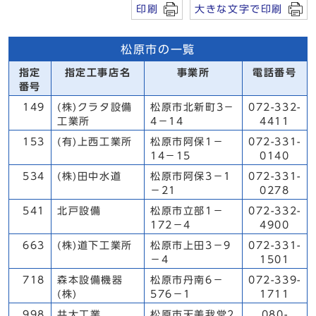
印刷
大きな文字で印刷
松原市の一覧
指定
指定工事店名
事業所
電話番号
番号
149
(株)クラタ設備
松原市北新町3－
072-332-
工業所
4－14
4411
153
(有)上西工業所
松原市阿保1－
072-331-
14－15
0140
534
(株)田中水道
松原市阿保3－1
072-331-
－21
0278
541
北戸設備
松原市立部1－
072-332-
172－4
4900
663
(株)道下工業所
松原市上田3－9
072-331-
－4
1501
718
森本設備機器
松原市丹南6－
072-339-
(株)
576－1
1711
998
共大工業
松原市天美我堂2
080-