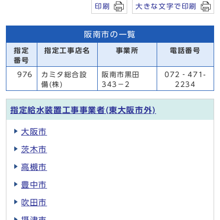
印刷
大きな文字で印刷
阪南市の一覧
指定
指定工事店名
事業所
電話番号
番号
976
カミタ総合設
阪南市黒田
072‐471-
備(株)
343－2
2234
指定給水装置工事事業者(東大阪市外)
大阪市
茨木市
高槻市
豊中市
吹田市