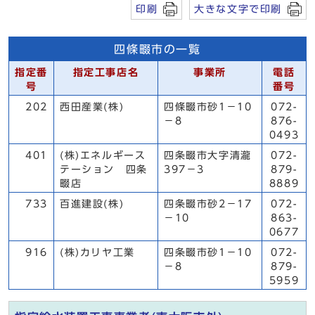
印刷
大きな文字で印刷
四條畷市の一覧
指定番
指定工事店名
事業所
電話
号
番号
202
西田産業(株)
四條畷市砂1－10
072-
－8
876-
0493
401
(株)エネルギース
四条畷市大字清瀧
072-
テーション 四条
397－3
879-
畷店
8889
733
百進建設(株)
四条畷市砂2－17
072-
－10
863-
0677
916
(株)カリヤ工業
四条畷市砂1－10
072-
－8
879-
5959