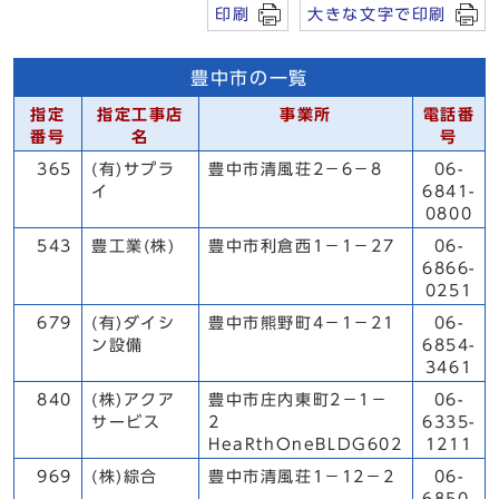
印刷
大きな文字で印刷
豊中市の一覧
指定
指定工事店
事業所
電話番
番号
名
号
365
(有)サプラ
豊中市清風荘2－6－8
06-
イ
6841-
0800
543
豊工業(株)
豊中市利倉西1－1－27
06-
6866-
0251
679
(有)ダイシ
豊中市熊野町4－1－21
06-
ン設備
6854-
3461
840
(株)アクア
豊中市庄内東町2－1－
06-
サービス
2
6335-
HeaRthOneBLDG602
1211
969
(株)綜合
豊中市清風荘1－12－2
06-