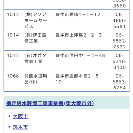
6850-
3660
1012
(株)アクア
豊中市穂積1－1－12
06-
ホームサー
4866-
ビス
6681
1014
(株)伊田設
豊中市上津島2－2－3
06-
備工業
6862-
7522
1022
(有)オガタ
豊中市原田中1－2－48
06-
設備工業
6318-
8430
1068
関西水道用
豊中市服部本町2－8－
06-
品(株)
19
6863-
6764
指定給水装置工事事業者(東大阪市外)
大阪市
茨木市