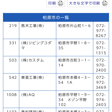
印刷
大きな文字で印刷
柏原市の一覧
219
馬木工業(株)
柏原市片山町1－6
072-
977-
8267
331
(株)リビングコダ
柏原市平野1－8－
072-
マ
35
971-
1315
503
(株)カスタム
柏原市古町3－1－
072-
14
970-
2400
542
東亜工業(株)
柏原市本郷4－3－
072-
54 1A
972-
3469
1008
(株)AQ
柏原市平野1－9－
072-
34 メゾン平野
974-
102
2403