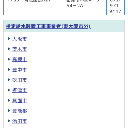
1103
青松建設(株)
柏原市本郷4－3－
072-
54－2A
971-
9447
指定給水装置工事事業者(東大阪市外)
大阪市
茨木市
高槻市
豊中市
吹田市
摂津市
箕面市
豊能郡
池田市