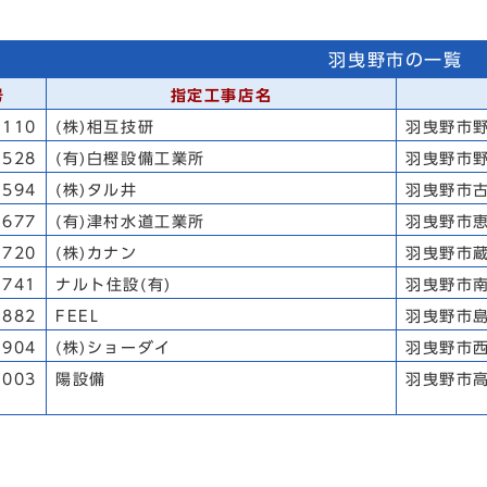
羽曳野市の一覧
号
指定工事店名
110
(株)相互技研
羽曳野市野
528
(有)白樫設備工業所
羽曳野市野
594
(株)タル井
羽曳野市古
677
(有)津村水道工業所
羽曳野市恵
720
(株)カナン
羽曳野市蔵
741
ナルト住設(有)
羽曳野市南
882
FEEL
羽曳野市島
904
(株)ショーダイ
羽曳野市西
1003
陽設備
羽曳野市高