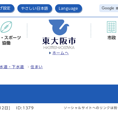
げ設定
やさしい日本語
Language
・スポーツ
市政
協働
ホームへ
水道・下水道
住まい
12日]
ID:1379
ソーシャルサイトへのリンクは別