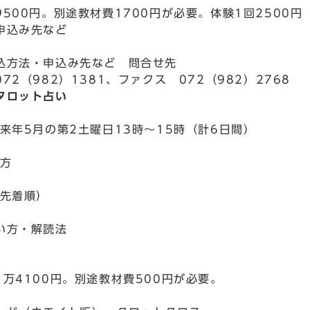
9500円。別途教材費1700円が必要。体験1回2500
申込み先など
込方法・申込み先など 問合せ先
72（982）1381、ファクス 072（982）2768
タロット占い
～来年5月の第2土曜日13時～15時（計6日間）
の方
込先着順）
い方・解読法
円
1万4100円。別途教材費500円が必要。