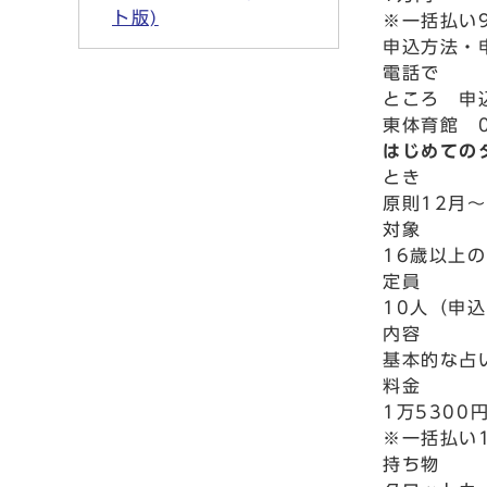
ト版)
※一括払い
申込方法・
電話で
ところ 申
東体育館 0
はじめての
とき
原則12月
対象
16歳以上
定員
10人（申
内容
基本的な占
料金
1万5300
※一括払い
持ち物