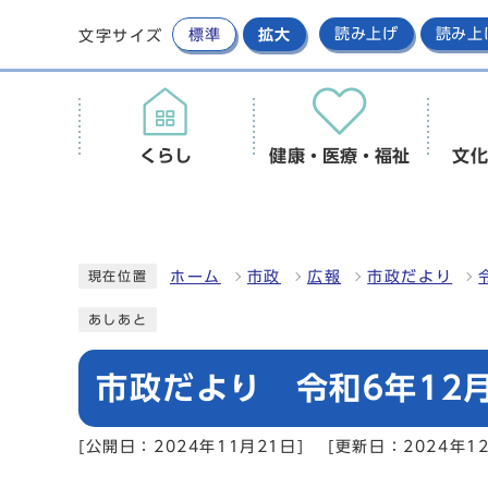
標準
拡大
読み上げ
読み上
文字サイズ
くらし
健康・医療・福祉
文化
ホーム
市政
広報
市政だより
現在位置
あしあと
市政だより 令和6年12月
[公開日：2024年11月21日]
[更新日：2024年12