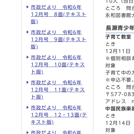
10人（当
市政だより 令和6年
ところ 問
12月号 8面(テキスト
永和図書館大
版)
長瀬青少
市政だより 令和6年
子育て教室
12月号 9面(テキスト
とき
版)
12月11日
市政だより 令和6年
※個別相談
12月号 10面(テキス
対象
ト版)
子育て中の
※申込不要
市政だより 令和6年
ところ 問
12月号 11面(テキス
〒577-0
ト版)
アドレス nag
市政だより 令和6年
中国民族楽
12月号 12・13面(テ
とき
キスト版)
12月14日
対象
市政だより 令和6年