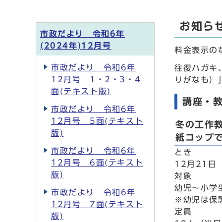
お知ら
市政だより 令和6年
(2024年)12月号
料金表示の
市政だより 令和6年
往復ハガキ
12月号 1・2・3・4
りがなも）
面(テキスト版)
講座・
市政だより 令和6年
12月号 5面(テキスト
冬の工作
版)
紙コップ
市政だより 令和6年
とき
12月号 6面(テキスト
12月21日
版)
対象
幼児～小学
市政だより 令和6年
※幼児は保
12月号 7面(テキスト
定員
版)