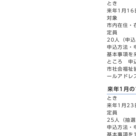
とき
来年1月16
対象
市内在住・
定員
20人（申
申込方法・
基本事項を
ところ 申
市社会福祉協
ールアドレス 
来年1月の
とき
来年1月2
定員
25人（抽
申込方法・
基本事項を