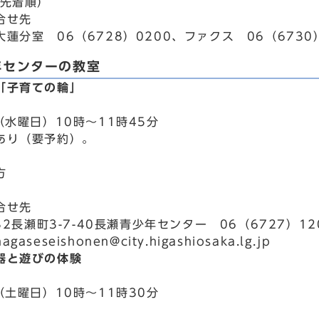
日先着順）
合せ先
蓮分室 06（6728）0200、ファクス 06（6730）
年センターの教室
「子育ての輪」
（水曜日）10時～11時45分
あり（要予約）。
方
。
合せ先
832長瀬町3-7-40長瀬青少年センター 06（6727）1
aseseishonen@city.higashiosaka.lg.jp
器と遊びの体験
（土曜日）10時～11時30分