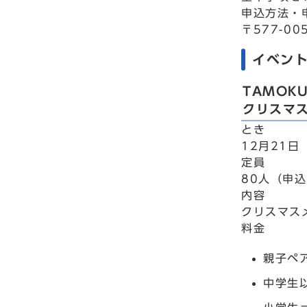
申込方法・
〒577-0
イベン
TAMOK
クリスマ
とき
12月21日
定員
80人（申
内容
クリスマス
料金
親子ペア
中学生以