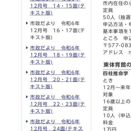
市内在住の
12月号 14・15面(テ
定員
キスト版)
50人（抽
市政だより 令和6年
申込方法・
12月号 16・17面(テ
基本事項を
キスト版)
ところ 申
〒577-0
市政だより 令和6年
アドレス nag
12月号 18・19面(テ
キスト版)
東体育館
市政だより 令和6年
四柱推命学
12月号 20・21面(テ
とき
キスト版)
12月～来年
対象
市政だより 令和6年
16歳以上
12月号 22・23面(テ
定員
キスト版)
10人（申
市政だより 令和6年
料金
12月号 24面(テキス
1万円