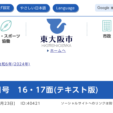
げ設定
やさしい日本語
Language
・スポーツ
市政
協働
ホームへ
令和6年(2024年)
号 16・17面(テキスト版)
月23日]
ID:40421
ソーシャルサイトへのリンクは別