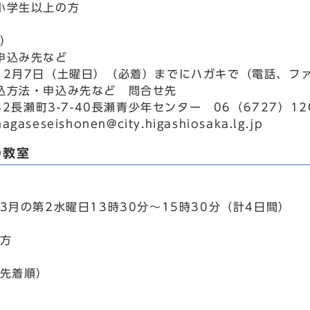
小学生以上の方
選）
申込み先など
12月7日（土曜日）（必着）までにハガキで（電話、フ
込方法・申込み先など 問合せ先
832長瀬町3-7-40長瀬青少年センター 06（6727）1
aseseishonen@city.higashiosaka.lg.jp
の教室
3月の第2水曜日13時30分～15時30分（計4日間）
の方
込先着順）