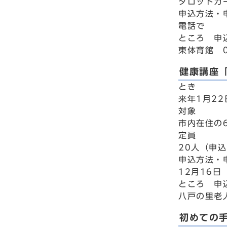
タロットカ
申込方法・
電話で
ところ 申
東体育館 0
健康講座
とき
来年1月22
対象
市内在住の
定員
20人（申
申込方法・
12月16
ところ 申
八戸の里老人
初めての