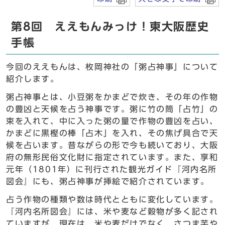
第8回 ええもんみっけ！東大阪歴史
手帳
今回のええもんは、枚岡神社の「粥占神事」について
紹介します。
粥占神事とは、小豆粥をかまどで炊き、その年の作物
の豊凶と天候を占う神事です。粥に竹の筒「占竹」の
束を入れて、中に入った粥の量で作物の豊凶を占い、
かまどに黒樫の棒「占木」を入れ、その焦げ具合で天
候を占います。昔ながらの形で今も続いており、大阪
府の無形民俗文化財に指定されています。また、享和
元年（1801年）に刊行された観光ガイド『河内名所
図会』にも、粥占神事が挿絵で紹介されています。
占う作物の種類や数は時代とともに変化しています。
『河内名所図会』には、米や麦など穀物が多く記され
ていますが、現在は、米や麦だけでなく、さつま芋や