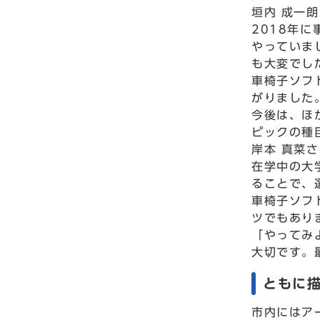
垣内 成一
2018年
やっていま
も大変でし
車椅子ソフ
がりました
今後は、ほ
ピックの種
岸本 真菜
在学中の大
ることで、
車椅子ソフ
ツでもあり
「やってみ
大切です。
ともに
市内にはア