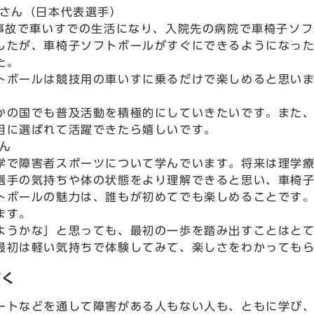
朗さん（日本代表選手）
に事故で車いすでの生活になり、入院先の病院で車椅子ソ
したが、車椅子ソフトボールがすぐにできるようになっ
た。
トボールは競技用の車いすに乗るだけで楽しめると思い
。
かの国でも普及活動を積極的にしていきたいです。また
目に選ばれて活躍できたら嬉しいです。
さん
学で障害者スポーツについて学んでいます。将来は理学
選手の気持ちや体の状態をより理解できると思い、車椅
トボールの魅力は、誰もが初めてでも楽しめることです
ます。
ようかな」と思っても、最初の一歩を踏み出すことはと
最初は軽い気持ちで体験してみて、楽しさをわかっても
描く
ートなどを通して障害がある人もない人も、ともに学び