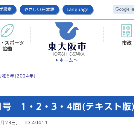
げ設定
やさしい日本語
Language
・スポーツ
市政
協働
ホームへ
令和6年(2024年)
号 1・2・3・4面(テキスト版
月23日]
ID:40411