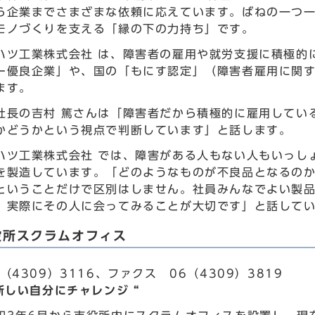
ら企業までさまざまな依頼に応えています。ばねの一つ
モノづくりを支える「縁の下の力持ち」です。
ハツ工業株式会社 は、障害者の雇用や就労支援に積極的
ー優良企業」や、国の「もにす認定」（障害者雇用に関
ます。
社長の吉村 篤さんは「障害者だから積極的に雇用してい
かどうかという視点で判断しています」と話します。
ハツ工業株式会社 では、障害がある人もない人もいっし
を製造しています。「どのようなものが不良品となるの
ということだけで区別はしません。社員みんなでよい製
、実際にその人に会ってみることが大切です」と話して
役所スクラムオフィス
（4309）3116、ファクス 06（4309）3819
新しい自分にチャレンジ “