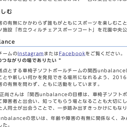
楽しむ
害の有無にかかわらず誰もがともにスポーツを楽しむこ
ツ施設「市立ウィルチェアスポーツコート」を花園中央
ance
チームの
Instagram
または
Facebook
をご覧ください。
のつながりの場でありたい “
拠点とする車椅子ソフトボールチームの関西unbalan
ことや新しい何かを発見できる場所になれるよう、201
害の有無を問わず、ともに活動をしています。
 正尚さんは「関西unbalanceの目標は、車椅子ソフ
て障害者と出会い、知ってもらう場となることも大切に
た人同士が出会うことで、一歩踏み出すきっかけにもな
unbalanceの思いは、年齢や障害の有無に関係なく
した。