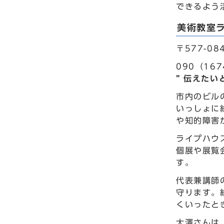
できるよう
美術教室
〒577-0
090（167
” 伝えたい
市内のビル
いっしょに
や知的障害
ライプハウ
個展や展覧
す。
代表兼講師
守ります。
くいったと
大澤さんは