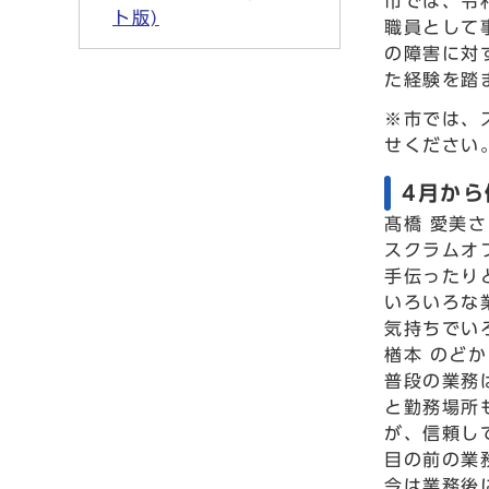
市では、令
ト版)
職員として
の障害に対
た経験を踏
※市では、
せください
4月か
髙橋 愛美
スクラムオ
手伝ったり
いろいろな
気持ちでい
楢本 のど
普段の業務
と勤務場所
が、信頼し
目の前の業
今は業務後