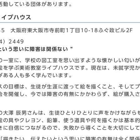
活動している団体があります。
ライプハウス
845 大阪府東大阪市寺前町1丁目10-18ふぐ政ビル2F
4）2449
という思いに障害は関係ない “
の一室に、学校の図工室を思い出すような懐かしい匂い
絵を学ぶ美術教室ライプハウスです。現在は、未就学児か
がある人も多く学んでいます。
スの目標は、生徒が生涯に渡って絵を描くこと、そして
会を開催し、今では障害の有無にかかわらず、絵が購入
の大澤 辰男さんは、生徒ひとりひとりに声をかけながら
絵の具やクレヨン、鉛筆、使う道具や何を描くかは基本
きに自信につながるので、失敗から導くことを大切にし
「描きたい、伝えたいという思いに障害の有無は全く関