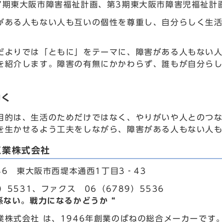
7期東大阪市障害福祉計画、第3期東大阪市障害児福祉計
がある人もない人も互いの個性を尊重し、自分らしく生
だよりでは「ともに」をテーマに、障害がある人もない
を紹介します。障害の有無にかかわらず、誰もが自分ら
働く
目的は、生活のためだけではなく、やりがいや人とのつ
を生かせるよう工夫をしながら、障害がある人もない人
工業株式会社
046 東大阪市西堤本通西1丁目3‐43
9）5531、ファクス 06（6789）5536
係ない。戦力になるかどうか “
業株式会社 は、1946年創業のばねの総合メーカーで