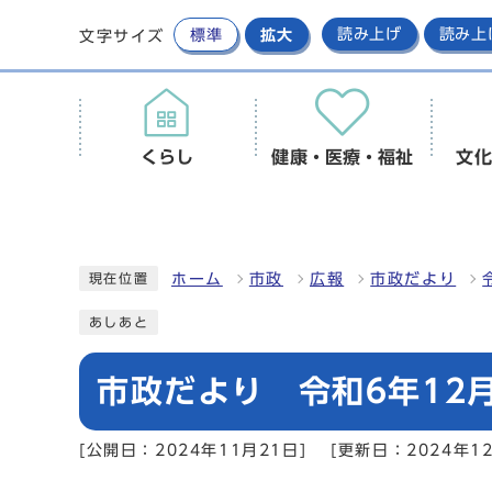
標準
拡大
読み上げ
読み上
文字サイズ
くらし
健康・医療・福祉
文化
ホーム
市政
広報
市政だより
現在位置
あしあと
市政だより 令和6年12月
[公開日：2024年11月21日]
[更新日：2024年12