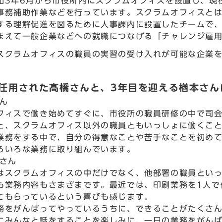
和3年6月から市役所内にスクラムオフィスを設置し、現
事務補助作業などを行っています。スクラムオフィスと
する理解促進を図るために人事課内に設置したチームで、
まえて一般企業などへの就職につなげる「チャレンジ雇
スクラムオフィスの職員の実習の受け入れが可能な企業
。
ら任用された髙橋さんと、3年目を迎える楢本さん
さん
フィスで働き始めてすぐに、市役所の職員研修の中で司
と、スクラムオフィス以外の職員ともいっしょに働くこ
業務をする中で、自分の得意なことや苦手なことを初め
ろいろな業務に取り組んでいます。
かさん
はスクラムオフィスの中だけでなく、他部署の職員とい
も業務内容もさまざまです。最近では、印刷業務を1人で
てもらっているという喜びも感じます。
務をがんばってやっているうちに、できることがたくさ
にみんなと話をすることを楽しみに、一日の業務をがん