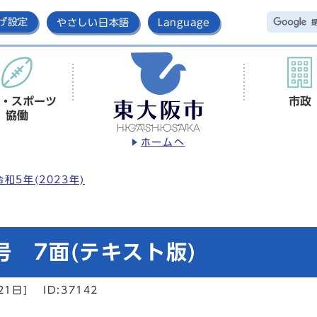
げ設定
やさしい日本語
Language
・スポーツ
市政
協働
ホームへ
令和5年(2023年)
号 7面(テキスト版)
21日]
ID:37142