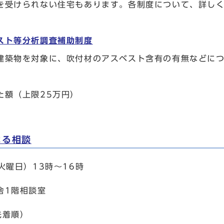
を受けられない住宅もあります。各制度について、詳し
スト等分析調査補助制度
建築物を対象に、吹付材のアスベスト含有の有無などに
た額（上限25万円）
よる相談
火曜日）13時～16時
舎1階相談室
先着順）