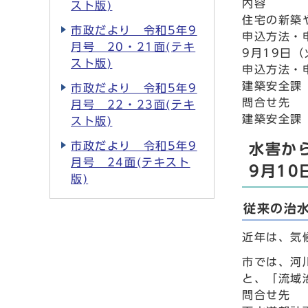
内容
スト版)
住宅の新築
市政だより 令和5年9
申込方法・
月号 20・21面(テキ
9月19日
スト版)
申込方法・
建築安全課 
市政だより 令和5年9
問合せ先
月号 22・23面(テキ
建築安全課
スト版)
市政だより 令和5年9
水害か
月号 24面(テキスト
9月1
版)
従来の治
近年は、気
市では、河
と、「流域
問合せ先