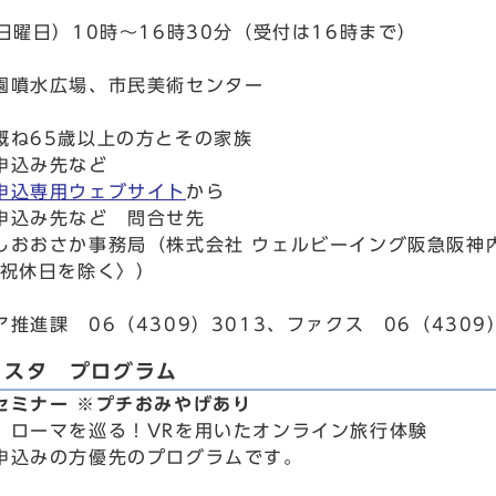
日曜日）10時～16時30分（受付は16時まで）
園噴水広場、市民美術センター
概ね65歳以上の方とその家族
申込み先など
申込専用ウェブサイト
から
申込み先など 問合せ先
しおおさか事務局（株式会社 ウェルビーイング阪急阪神内）
〈祝休日を除く〉）
推進課 06（4309）3013、ファクス 06（4309）
ェスタ プログラム
セミナー ※プチおみやげあり
」ローマを巡る！VRを用いたオンライン旅行体験
申込みの方優先のプログラムです。