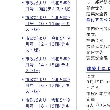
※一部補助
市政だより 令和5年9
問合せ先
月号 9面(テキスト版)
建築安全課
市政だより 令和5年9
吹付アスベ
月号 10・11面(テキ
市内の民間
スト版)
ます。
市政だより 令和5年9
補助金額
月号 12・13面(テキ
検査に要し
スト版)
問合せ先
建築安全課
市政だより 令和5年9
月号 14・15面(テキ
建築士に
スト版)
とき
市政だより 令和5年9
9月19日（
月号 16・17面(テキ
ところ
スト版)
市役所本庁
定員
市政だより 令和5年9
6人（申込
月号 18・19面(テキ