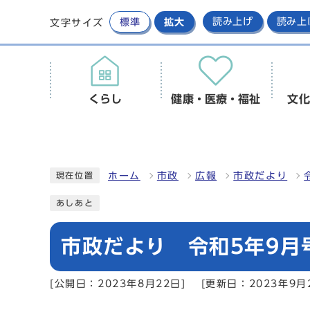
標準
拡大
読み上げ
読み上
文字サイズ
くらし
健康・医療・福祉
文化
ホーム
市政
広報
市政だより
現在位置
あしあと
市政だより 令和5年9月
[公開日：2023年8月22日]
[更新日：2023年9月