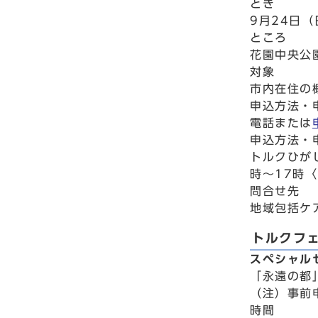
とき
9月24日（
ところ
花園中央公
対象
市内在住の
申込方法・
電話または
申込方法・
トルクひが
時～17時
問合せ先
地域包括ケア
トルクフ
スペシャル
「永遠の都
（注）事前
時間