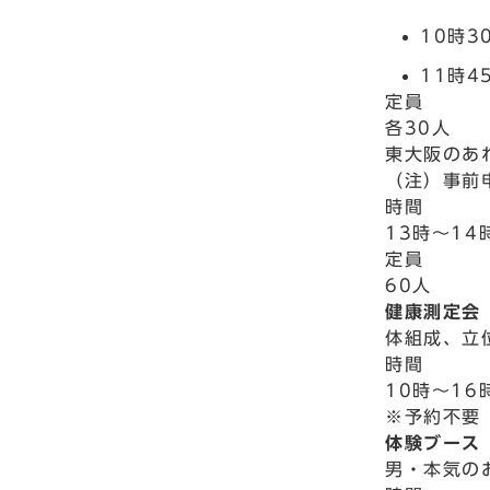
10時3
11時4
定員
各30人
東大阪のあ
（注）事前
時間
13時～14
定員
60人
健康測定会
体組成、立
時間
10時～16
※予約不要
体験ブース
男・本気の