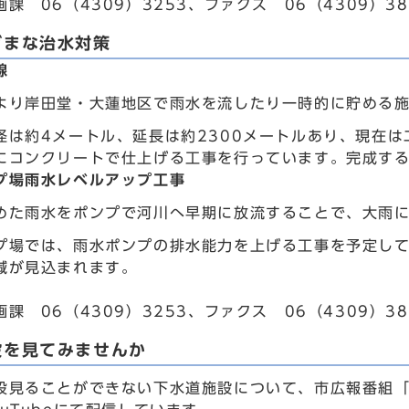
課 06（4309）3253、ファクス 06（4309）38
ざまな治水対策
線
より岸田堂・大蓮地区で雨水を流したり一時的に貯める
径は約4メートル、延長は約2300メートルあり、現在
にコンクリートで仕上げる工事を行っています。完成す
プ場雨水レベルアップ工事
めた雨水をポンプで河川へ早期に放流することで、大雨
プ場では、雨水ポンプの排水能力を上げる工事を予定し
減が見込まれます。
課 06（4309）3253、ファクス 06（4309）38
設を見てみませんか
段見ることができない下水道施設について、市広報番組