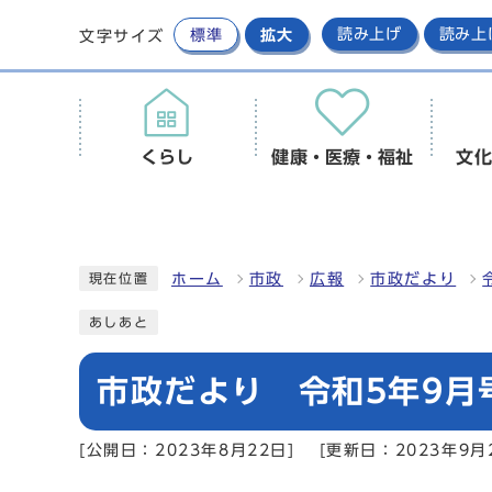
標準
拡大
読み上げ
読み上
文字サイズ
くらし
健康・医療・福祉
文化
ホーム
市政
広報
市政だより
現在位置
あしあと
市政だより 令和5年9月号
[公開日：2023年8月22日]
[更新日：2023年9月