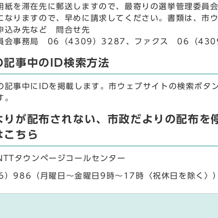
用紙を滞在先に郵送しますので、最寄りの選挙管理委員
になりますので、早めに請求してください。書類は、市
申込み先など 問合せ先
会事務局 06（4309）3287、ファクス 06（430
の記事中のID検索方法
の記事中にIDを掲載します。市ウェブサイトの検索ボタ
す。
よりが配布されない、市政だよりの配布を
はこちら
NTTタウンページコールセンター
86）986（月曜日～金曜日9時～17時〈祝休日を除く〉