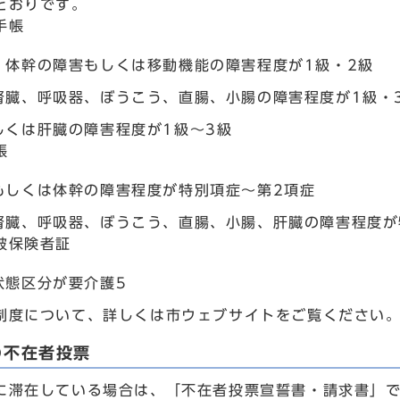
とおりです。
手帳
、体幹の障害もしくは移動機能の障害程度が1級・2級
腎臓、呼吸器、ぼうこう、直腸、小腸の障害程度が1級・
しくは肝臓の障害程度が1級～3級
帳
もしくは体幹の障害程度が特別項症～第2項症
腎臓、呼吸器、ぼうこう、直腸、小腸、肝臓の障害程度が
被保険者証
状態区分が要介護5
制度について、詳しくは市ウェブサイトをご覧ください
の不在者投票
に滞在している場合は、「不在者投票宣誓書・請求書」