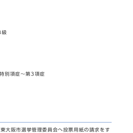
3級
特別項症～第3項症
。
で東大阪市選挙管理委員会へ投票用紙の請求をす