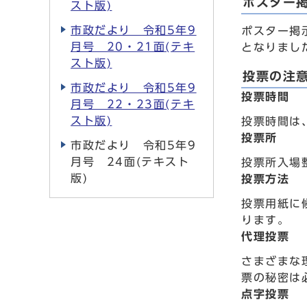
ポスター
スト版)
市政だより 令和5年9
ポスター掲
月号 20・21面(テキ
となりまし
スト版)
投票の注
市政だより 令和5年9
投票時間
月号 22・23面(テキ
スト版)
投票時間は
投票所
市政だより 令和5年9
月号 24面(テキスト
投票所入場
版)
投票方法
投票用紙に
ります。
代理投票
さまざまな
票の秘密は
点字投票