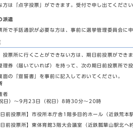
な方は「点字投票」ができます。受付で申し出てくださ
の派遣
票所で手話通訳が必要な方は、事前に選挙管理委員会に
票
、投票所に行くことができない方は、期日前投票ができ
整理券（届いていれば）を持って、次の期日前投票所で
裏面の「宣誓書」を事前に記入しておいてください。
所
権者
祝日）～9月23日（祝日）8時30分～20時
期日前投票所】市役所本庁舎1階多目的ホール（近鉄荒本駅
期日前投票所】東体育館3階大会議室（近鉄瓢簞山駅北へ約