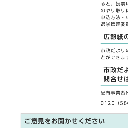
ると、投票
のやり取り
申込方法・
選挙管理委員
広報紙
市政だより
とができま
市政だ
問合せ
配布事業者
0120（5
ご意見をお聞かせください