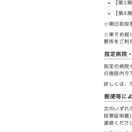
【第3
【第4
☆期日前投
☆車でお越
票所をご利
指定病院
指定の病院
の施設内で
詳しくは、
郵便等に
次のいずれ
投票証明書
連絡くださ