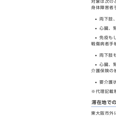
対象は次の
身体障害者
両下肢
心臓、
免疫も
戦傷病者手
両下肢
心臓、
介護保険の
要介護
※代理記載
滞在地で
東大阪市外