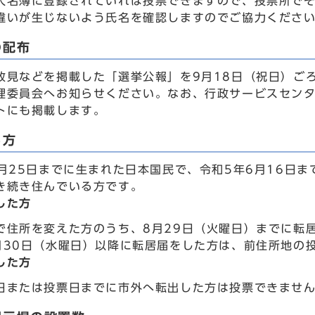
人名簿に登録されていれば投票できますので、投票所で
違いが生じないよう氏名を確認しますのでご協力くださ
の配布
政見などを掲載した「選挙公報」を9月18日（祝日）ご
理委員会へお知らせください。なお、行政サービスセンタ
トにも掲載します。
る方
9月25日までに生まれた日本国民で、令和5年6月16日
き続き住んでいる方です。
した方
で住所を変えた方のうち、8月29日（火曜日）までに転
月30日（水曜日）以降に転居届をした方は、前住所地の
した方
日または投票日までに市外へ転出した方は投票できませ