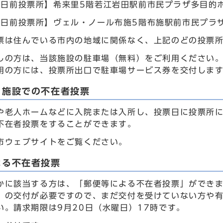
期日前投票所】希来里5階若江岩田駅前市民プラザ多目的
期日前投票所】ヴェル・ノール布施5階布施駅前市民プラ
票は住んでいる市内の地域に関係なく、上記のどの投票
しの方は、当該施設の駐車場（無料）をご利用ください。
用の方には、投票所出口で駐車場サービス券を交付しま
・施設での不在者投票
や老人ホームなどに入院または入所し、投票日に投票所
不在者投票をすることができます。
市ウェブサイトをご覧ください。
よる不在者投票
かに該当する方は、「郵便等による不在者投票」ができ
」の交付が必要ですので、まだ交付を受けていない方や
い。請求期限は9月20日（水曜日）17時です。