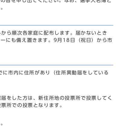
その旨を申し出てください。なお、選挙人名簿と
い。
ろから順次各家庭に配布します。届かないとき
ーにも備え置きます。9月18日（祝日）から市
までに市内に住所があり（住所異動届をしている
居届をした方は、新住所地の投票所で投票してく
投票所での投票となります。
ん。