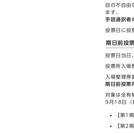
目の不自由
ます。
手話通訳者
投票日に投
期日前投
投票日当日
投票所入場
入場整理券
期日前投票
対象は全有
9月18日（
【第1
【第2