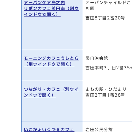
アーバンケア島之内
アーバンチャイルドこ
リボンカフェ英田南
（別ウ
も園
インドウで開く）
吉田8丁目2番20号
モーニングカフェうしとら
艮自治会館
（別ウインドウで開く）
吉田本町3丁目2番35
つながり・カフェ
（別ウイ
まちの駅・ひだまり
ンドウで開く）
吉田2丁目1番38号
いこかぁいくでぇカフェ
岩田公民分館