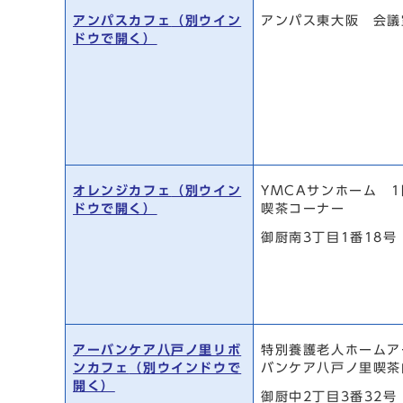
アンパスカフェ
（別ウイン
アンパス東大阪 会議
ドウで開く）
オレンジカフェ
（別ウイン
YMCAサンホーム 1
ドウで開く）
喫茶コーナー
御厨南3丁目1番18号
アーバンケア八戸ノ里リボ
特別養護老人ホームア
ンカフェ
（別ウインドウで
バンケア八戸ノ里喫茶
開く）
御厨中2丁目3番32号