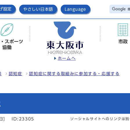
げ設定
やさしい日本語
Language
・スポーツ
市政
協働
ホームへ
齢
認知症
認知症に関する取組みに参加する・応援する
ェ
日]
ID:23305
ソーシャルサイトへのリンクは別