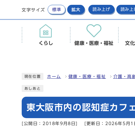
標準
拡大
読み上げ
読み上
文字サイズ
くらし
健康・医療・福祉
文化
ホーム
健康・医療・福祉
介護・高
現在位置
あしあと
東大阪市内の認知症カフ
[公開日：2018年9月8日]
[更新日：2026年5月1