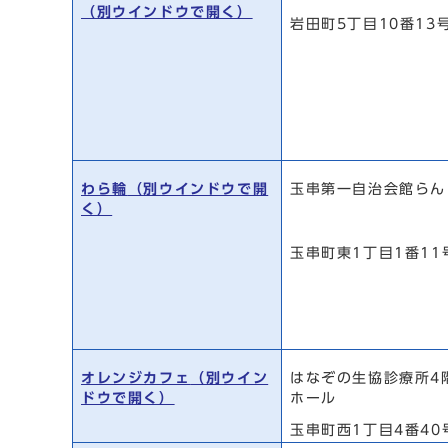
（別ウインドウで開く）
岩田町5丁目10番13
わら輪
（別ウインドウで開
玉串第一自治会館らん
く）
玉串町東1丁目1番1
オレンジカフェ
（別ウイン
はなぞの生協診療所4
ドウで開く）
ホール
玉串町西1丁目4番40