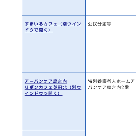
すまいるカフェ
（別ウイン
公民分館等
ドウで開く）
アーバンケア島之内
特別養護老人ホームア
リボンカフェ英田北
（別ウ
バンケア島之内2階
インドウで開く）