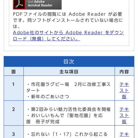
PDFファイルの閲覧には Adobe Reader が必要
です。同ソフトがインストールされていない場合に
は、
Adobe社のサイトから Adobe Reader をダウン
ロード（無償）してください。
目次
面
主な項目
内容
1
・市花園ラグビー場 2月に改修工事ス
テキ
タート
スト
・新年のごあいさつ
版
2
・第2回みらい魅力活性化委員会を開催
テキ
・おいしいもんで「聖地花園」を応
スト
援 冊子が完成
版
3
・忘れない「1・17」これから起こる
テキ