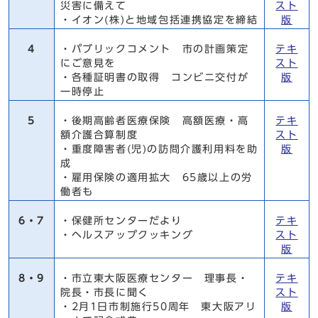
災害に備えて
スト
・イオン(株)と地域包括連携協定を締結
版
4
・パブリックコメント 市の計画策定
テキ
にご意見を
スト
・各種証明書の取得 コンビニ交付が
版
一時停止
5
・後期高齢者医療保険 高額医療・高
テキ
額介護合算制度
スト
・重度障害者(児)の訪問介護利用料を助
版
成
・雇用保険の適用拡大 65歳以上の労
働者も
6・7
・保健所センターだより
テキ
・ヘルスアップクッキング
スト
版
8・9
・市立東大阪医療センター 理事長・
テキ
院長・市長に聞く
スト
・2月1日市制施行50周年 東大阪アリ
版