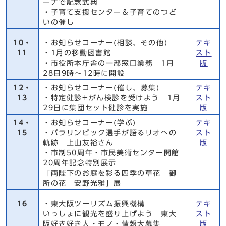
ーナで記念式典
・子育て支援センター＆子育てのつど
いの催し
10・
・お知らせコーナー(相談、その他)
テキ
11
・1月の移動図書館
スト
・市役所本庁舎の一部窓口業務 1月
版
28日9時～12時に開設
12・
・お知らせコーナー(催し、募集)
テキ
13
・特定健診+がん検診を受けよう 1月
スト
29日に集団セット健診を実施
版
14・
・お知らせコーナー(学ぶ)
テキ
15
・パラリンピック選手が語るリオへの
スト
軌跡 上山友裕さん
版
・市制50周年・市民美術センター開館
20周年記念特別展示
「両陛下のお庭を彩る四季の草花 御
所の花 安野光雅」展
16
・東大阪ツーリズム振興機構
テキ
いっしょに観光を盛り上げよう 東大
スト
阪好き好き人・モノ・情報大募集
版