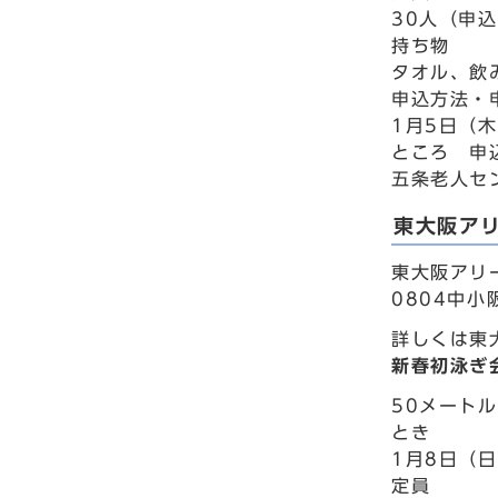
30人（申
持ち物
タオル、飲
申込方法・
1月5日（
ところ 申
五条老人セン
東大阪ア
東大阪アリ
0804中小
詳しくは東
新春初泳ぎ
50メート
とき
1月8日（日
定員