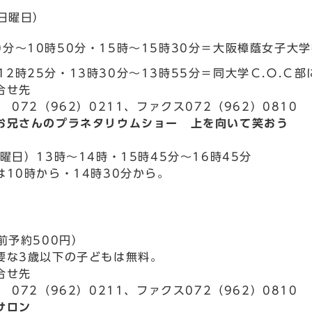
（日曜日）
0分～10時50分・15時～15時30分＝大阪樟蔭女子大
12時25分・13時30分～13時55分＝同大学Ｃ.Ｏ.Ｃ
合せ先
 072（962）0211、ファクス072（962）0810
お兄さんのプラネタリウムショー 上を向いて笑おう
曜日）13時～14時・15時45分～16時45分
は10時から・14時30分から。
前予約500円）
要な3歳以下の子どもは無料。
合せ先
 072（962）0211、ファクス072（962）0810
サロン