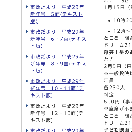
とき 内容
市政だより 平成29年
1月15日
新年号 5面(テキスト
10時2
版)
12時～
市政だより 平成29年
ところ 問
新年号 6・7面(テキス
ドリーム21
ト版)
爆笑！星の
市政だより 平成29年
とき
新年号 8・9面(テキス
2月5日（日
ト版)
※一般投映
定員
市政だより 平成29年
各230人
新年号 10・11面(テ
料金
キスト版)
600円（事
市政だより 平成29年
※座席が不
新年号 12・13面(テ
ところ 問
キスト版)
ドリーム21
子ども映画
市政だより 平成29年