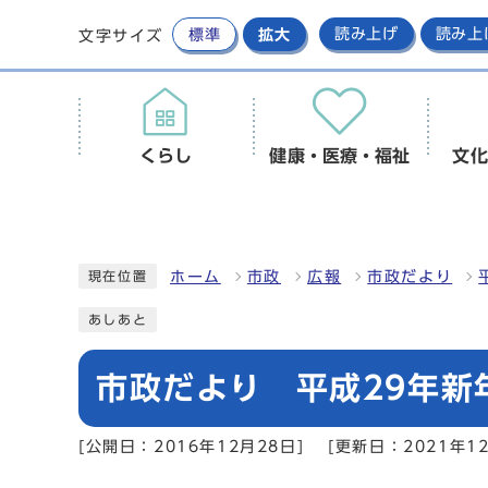
標準
拡大
読み上げ
読み上
文字サイズ
くらし
健康・医療・福祉
文化
ホーム
市政
広報
市政だより
現在位置
あしあと
市政だより 平成29年新年
[公開日：2016年12月28日]
[更新日：2021年12