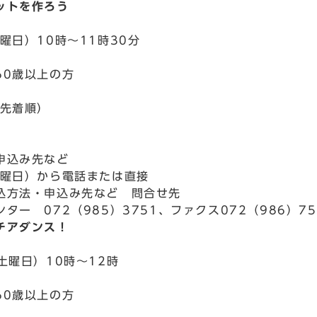
ットを作ろう
曜日）10時～11時30分
60歳以上の方
込先着順）
申込み先など
木曜日）から電話または直接
込方法・申込み先など 問合せ先
ター 072（985）3751、ファクス072（986）75
チアダンス！
土曜日）10時～12時
60歳以上の方