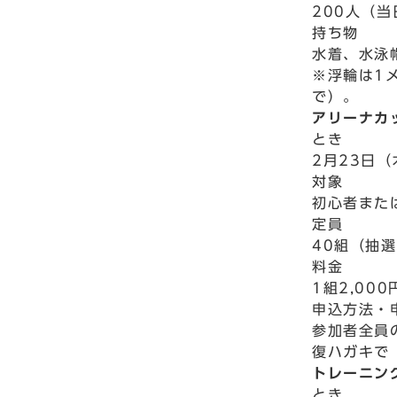
200人（
持ち物
水着、水泳
※浮輪は1
で）。
アリーナカ
とき
2月23日（
対象
初心者また
定員
40組（抽
料金
1組2,000
申込方法・
参加者全員
復ハガキで
トレーニン
とき