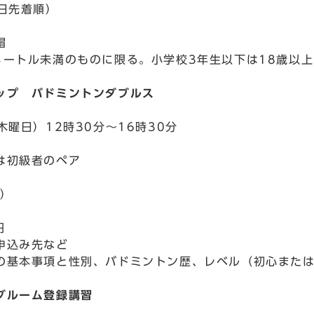
当日先着順）
帽
メートル未満のものに限る。小学校3年生以下は18歳以
ップ バドミントンダブルス
木曜日）12時30分～16時30分
は初級者のペア
選）
円
申込み先など
の基本事項と性別、バドミントン歴、レベル（初心または
グルーム登録講習