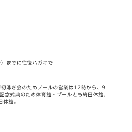
着）までに往復ハガキで
春初泳ぎ会のためプールの営業は12時から、9
年記念式典のため体育館・プールとも終日休館、
日休館。