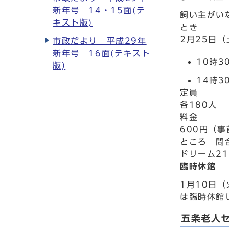
新年号 14・15面(テ
飼い主がい
キスト版)
とき
2月25日
市政だより 平成29年
新年号 16面(テキスト
10時3
版)
14時3
定員
各180人
料金
600円（事
ところ 問
ドリーム21
臨時休館
1月10日
は臨時休館
五条老人