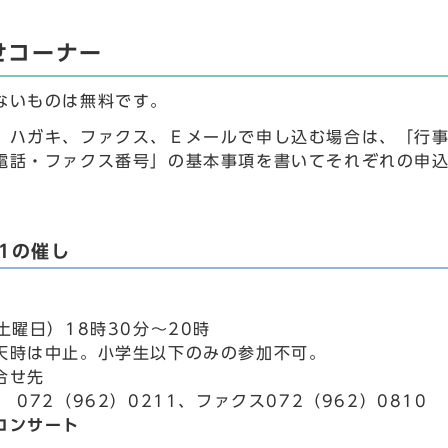
せコーナー
ないものは無料です。
、ハガキ、ファクス、Ｅメールで申し込む場合は、「行
電話・ファクス番号」の基本事項を書いてそれぞれの申
1の催し
土曜日）18時30分～20時
天時は中止。小学生以下のみの参加不可。
合せ先
 072（962）0211、ファクス072（962）0810
コンサート