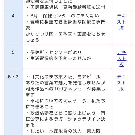
通知書を送付しました
・国民健康保険 高齢受給者証を送付
4
・8月 保健センターのごあんない
テキ
・気軽に相談できる身近な医療の専門
スト
家
版
かかりつけ医・歯科医・薬局をもちま
しょう
5
・保健所・センターだより
テキ
・生活習慣病を予防しませんか
スト
版
6・7
・「文化のまち東大阪」をアピール
テキ
あなたの言葉で魅力を発信しませんか
スト
司馬作品への100字メッセージ募集し
版
ます
・平和について考えよう 今、私たち
にできること
・誘致活動をさらに盛り上げよう 市
民公募によるラガーシャツデザイン決
まる
・わだい 地産地食の鉄人 東大阪