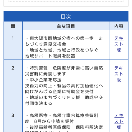
目次
面
主な項目
内容
1
・東大阪市版地域分権への第一歩 ま
テキ
ちづくり意見交換会
スト
・地域と地域、地域と行政をつなぐ
版
地域サポート職員を配置
2
・特別警報 危険度が非常に高い自然
テキ
災害時に発表します
スト
・中小企業を応援！
版
技術力の向上・製品の高付加価値化へ
向けがんばる企業に補助金を交付
・地域のまちづくりを支援 助成金交
付団体決まる
3
・高額医療・高額介護合算療養費制
テキ
度 8月から申請を受付
スト
・後期高齢者医療保険 保険料額決定
版