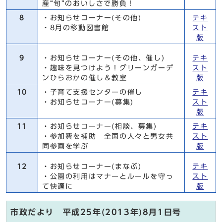
産“旬”のおいしさで勝負！
8
・お知らせコーナー(その他)
テキ
・8月の移動図書館
スト
版
9
・お知らせコーナー(その他、催し)
テキ
・趣味を見つけよう！グリーンガーデ
スト
ンひらおかの催し＆教室
版
10
・子育て支援センターの催し
テキ
・お知らせコーナー(募集)
スト
版
11
・お知らせコーナー(相談、募集)
テキ
・参加費を補助 全国の人々と男女共
スト
同参画を学ぶ
版
12
・お知らせコーナー(まなぶ)
テキ
・公園の利用はマナーとルールを守っ
スト
て快適に
版
市政だより 平成25年(2013年)8月1日号