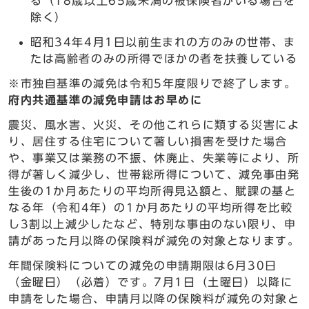
る（18歳以上65歳未満の被保険者がいる場合を
除く）
昭和34年4月1日以前生まれの方のみの世帯、ま
たは高齢者のみの所得でほかの者を扶養している
※市独自基準の減免は令和5年度限りで終了します。
府内共通基準の減免申請はお早めに
震災、風水害、火災、その他これらに類する災害によ
り、居住する住宅について著しい損害を受けた場合
や、事業又は業務の不振、休廃止、失業等により、所
得が著しく減少し、世帯総所得について、減免事由発
生後の1か月あたりの平均所得見込額と、賦課の基と
なる年（令和4年）の1か月あたりの平均所得を比較
し3割以上減少したなど、特別な事由のない限り、申
請があった月以降の保険料が減免の対象となります。
年間保険料についての減免の申請期限は6月30日
（金曜日）（必着）です。7月1日（土曜日）以降に
申請をした場合、申請月以降の保険料が減免の対象と