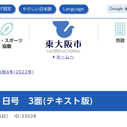
げ設定
やさしい日本語
Language
・スポーツ
市政
協働
ホームへ
令和4年(2022年)
日号 3面(テキスト版)
5日]
ID:33028