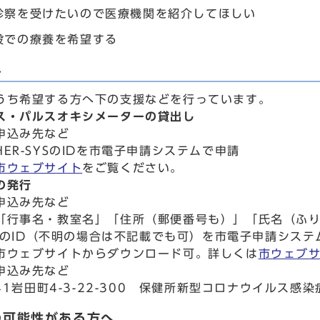
診察を受けたいので医療機関を紹介してほしい
設での療養を希望する
へ
うち希望する方へ下の支援などを行っています。
ス・パルスオキシメーターの貸出し
申込み先など
ER-SYSのIDを市電子申請システムで申請
市ウェブサイト
をご覧ください。
の発行
申込み先など
「行事名・教室名」「住所（郵便番号も）」「氏名（ふ
SYSのID（不明の場合は不記載でも可）を市電子申請シス
市ウェブサイトからダウンロード可。詳しくは
市ウェブ
申込み先など
941岩田町4-3-22-300 保健所新型コロナウイルス
の可能性がある方へ