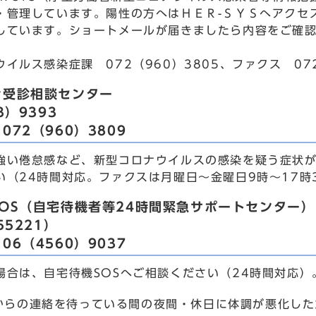
・管理しています。陽性の方へはＨＥＲ-ＳＹＳへアクセ
しています。ショートメールが届きましたら内容をご確
イルス感染症課 072（960）3805、ファクス 072
ナ受診相談センター
3）9393
072（960）3809
強い倦怠感など、新型コロナウイルスの感染を疑う症状
い（24時間対応。ファクスは月曜日～金曜日9時～17時
OS（自宅待機者等24時間緊急サポートセンター）
55221）
06（4560）9037
場合は、自宅待機SOSへご相談ください（24時間対応）
からの連絡を待っている間の夜間・休日に体調が悪化した