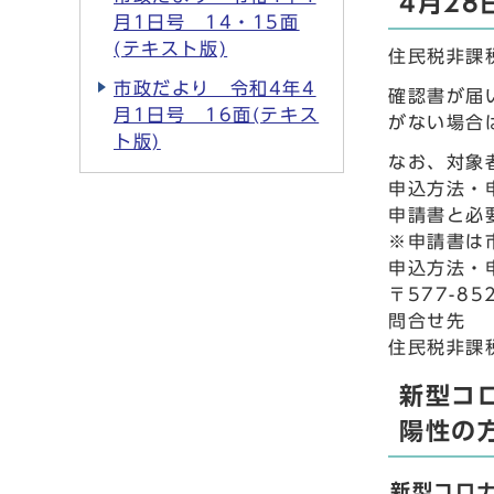
4月2
月1日号 14・15面
(テキスト版)
住民税非課
市政だより 令和4年4
確認書が届
月1日号 16面(テキス
がない場合
ト版)
なお、対象
申込方法・
申請書と必
※申請書は
申込方法・
〒577-
問合せ先
住民税非課税
新型コ
陽性の
新型コロ