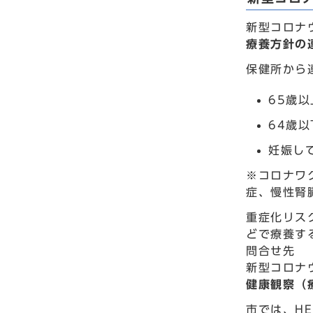
新型コロナ
療養方針の
保健所から
65歳以
64歳
妊娠し
※コロナワ
症、慢性腎
重症化リス
どで療養す
問合せ先
新型コロナウ
健康観察（
市では、H