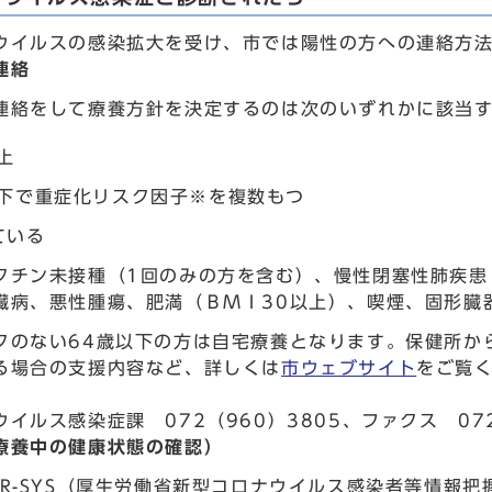
ウイルスの感染拡大を受け、市では陽性の方への連絡方
連絡
連絡をして療養方針を決定するのは次のいずれかに該当
上
以下で重症化リスク因子※を複数もつ
ている
クチン未接種（1回のみの方を含む）、慢性閉塞性肺疾患
臓病、悪性腫瘍、肥満（ＢＭＩ30以上）、喫煙、固形臓
クのない64歳以下の方は自宅療養となります。保健所か
る場合の支援内容など、詳しくは
市ウェブサイト
をご覧
イルス感染症課 072（960）3805、ファクス 072
療養中の健康状態の確認）
ER-SYS（厚生労働省新型コロナウイルス感染者等情報