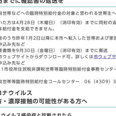
8日までに確認書の返送を
税世帯などへの臨時特別給付金の対象と思われる世帯主へ
いた方は4月28日（木曜日）（消印有効）までに同封の
は給付金を支給できません。
者のうち昨年1月2日以降に本市へ転入した世帯および家
申込み先など
要書類を9月30日（金曜日）（消印有効）までに郵送
市ウェブサイトからダウンロード可。詳しくは
市ウェブ
申込み先など
8521市役所住民税非課税世帯等臨時特別給付金事務センタ
世帯等臨時特別給付金コールセンター 06（4309）32
ロナウイルス
方・濃厚接触の可能性がある方へ
ナウイルス感染症と診断されたら