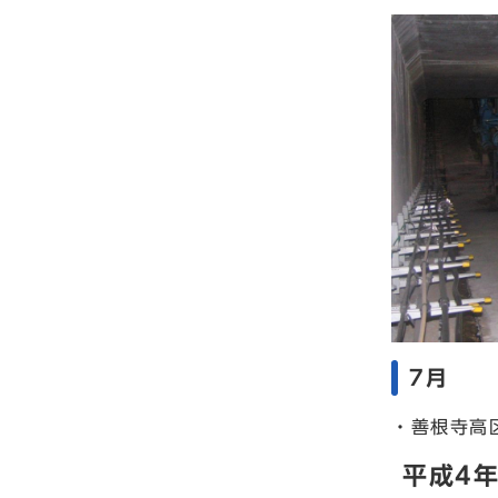
7月
・善根寺高
平成4年