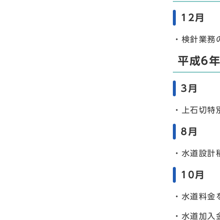
12月
・検針業務
平成6年
3月
・上石切特
8月
・水道設計
10月
・水道料金を
・水道加入