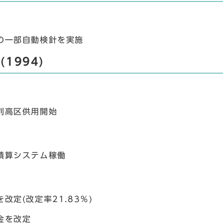
の一部自動検針を実施
(1994)
別高区供用開始
積算システム稼働
改定(改定率21.83％)
金を改定