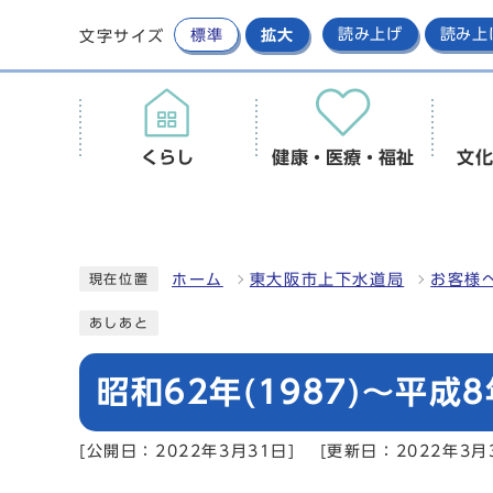
標準
拡大
読み上げ
読み上
文字サイズ
くらし
健康・医療・福祉
文化
ホーム
東大阪市上下水道局
お客様
現在位置
あしあと
昭和62年(1987)～平成8年
[公開日：2022年3月31日]
[更新日：2022年3月