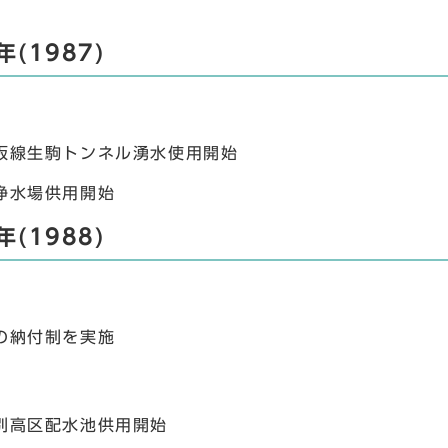
年(1987)
阪線生駒トンネル湧水使用開始
浄水場供用開始
年(1988)
の納付制を実施
別高区配水池供用開始