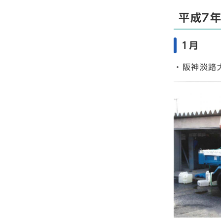
平成7年
1月
・阪神淡路