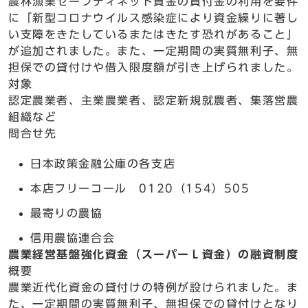
農林漁業セーフティネット資金の貸付金の利用を要件
に「新型コロナウイルス感染症により資金繰りに著し
い支障をきたしているまたはきたす恐れがあること」
が追加されました。また、一定期間の実質無利子、無
担保での貸付けや借入限度額が引き上げられました。
対象
認定農業者、主業農業者、認定新規就農者、集落営農
組織など
問合せ先
日本政策金融公庫の各支店
本店フリーコール 0120（154）505
最寄りの農協
信用農協連合会
農業経営基盤強化資金（スーパーＬ資金）の融資制度
概要
農業近代化資金の貸付けの特例が設けられました。ま
た、一定期間の実質無利子、無担保での貸付けとなり