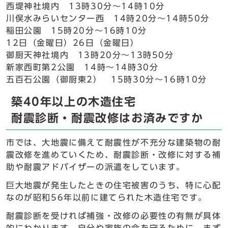
西堤神社境内 13時30分～14時10分
川俣水みらいセンター西 14時20分～14時50分
稲田公園 15時20分～16時10分
12日（金曜日）26日（金曜日）
御厨天神社境内 13時20分～13時50分
新家西町第2公園 14時～14時30分
五百石公園（御厨東2） 15時30分～16時10分
築40年以上の木造住宅
耐震診断・耐震改修はお済みですか
市では、大地震に備えて耐震性が不充分な建築物の耐
震改修を進めていくため、耐震診断・改修に対する補
助や耐震アドバイザーの派遣をしています。
巨大地震が発生したときの住宅被害のうち、特に心配
なのが昭和56年以前に建てられた木造住宅です。
耐震診断を受ければ補強・改修の必要性の有無が具体