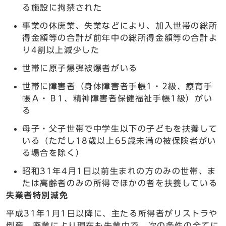
る施設に拘禁された
事業の休廃業、失業などにより、加入世帯の総所
得金額等の合計が前年中の総所得金額等の合計よ
り4割以上減少した
世帯に原子爆弾被爆者がいる
世帯に障害者（身体障害者手帳1・2級、療育手
帳Ａ・Ｂ1、精神障害者保健福祉手帳1級）がい
る
母子・父子世帯で中学生以下の子どもを扶養して
いる（ただし18歳以上65歳未満の被保険者がい
る場合を除く）
昭和31年4月1日以前生まれの方のみの世帯、ま
たは高齢者のみの所得でほかの者を扶養している
失業者特別減免
平成31年1月1日以降に、主たる所得者がリストラや
倒産、廃業により現在も失業中で、次の条件の全てに