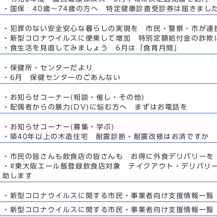
・国保 40歳～74歳の方へ 特定健康診査受診券は届きまし
・犯罪のない安全安心な暮らしの実現を 市民・警察・市が連
・新型コロナウイルスに便乗して増加 特別定額給付金の詐欺
・食生活を見直してみましょう 6月は「食育月間」
・保健所・センターだより
・6月 保健センターのごあんない
・お知らせコーナー(相談・催し・その他)
・配偶者からの暴力(DV)に悩む方へ まずはお電話を
・お知らせコーナー(募集・学ぶ)
・築40年以上の木造住宅 耐震診断・耐震改修はお済ですか
・市民の皆さんも飲食店の皆さんも お得に外食デリバリーを
・#東大阪エール飯登録飲食店対象 テイクアウト・デリバリ
助します
・新型コロナウイルスに関する市民・事業者向け支援情報一覧
・新型コロナウイルスに関する市民・事業者向け支援情報一覧