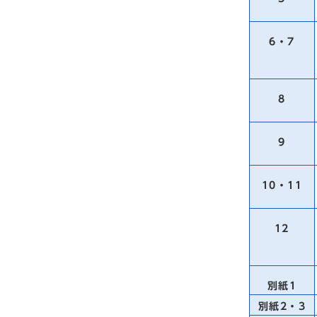
6・7
8
9
10・11
12
別紙1
別紙2・3