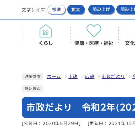
標準
拡大
読み上げ
読み上
文字サイズ
くらし
健康・医療・福祉
文化
ホーム
市政
広報
市政だより
現在位置
あしあと
市政だより 令和2年(20
[公開日：2020年5月29日]
[更新日：2021年12