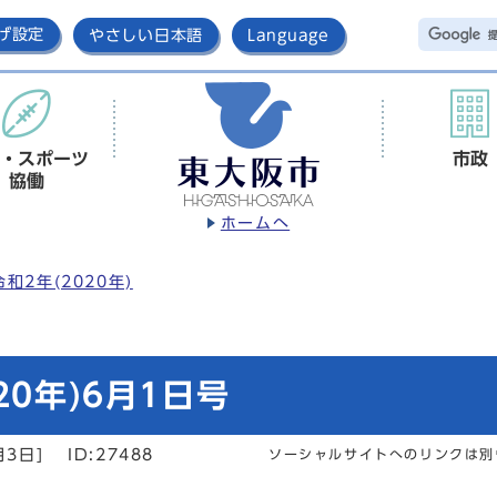
げ設定
やさしい日本語
Language
・スポーツ
市政
協働
ホームへ
令和2年(2020年)
20年)6月1日号
月3日]
ID:27488
ソーシャルサイトへのリンクは別