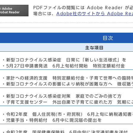
PDFファイルの閲覧には Adobe Reade
場合には、
Adobe社のサイトから Adobe 
目次
主な項目
・新型コロナウイルス感染症 日常に「新しい生活様式」を
・5月27日申請書発送 6月上旬給付開始 特別定額給付金
・家計への経済的支援 特別定額給付金・子育て世帯への臨時
・新型コロナウイルスの影響により納税が困難な方へ 徴収猶
・新型コロナウイルス感染症対策 家庭でのごみの捨て方
・子育て支援センター 外出自粛で子育てに疲れた方 気軽に
・令和2年度 個人住民税(市・府民税) 6月上旬に納税通知書
・児童手当・特例給付 6月中に現況届の提出を
・令和2年度 国民健康保険料 6月中旬に決定通知書を送付