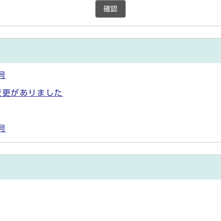
確認
号
変更がありました
号