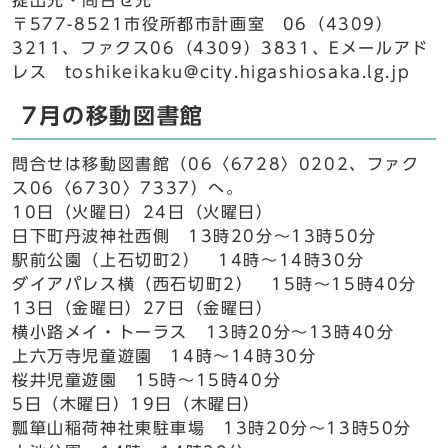
提出先・問合せ先
〒577-8521市役所都市計画室 06（4309）
3211、ファクス06（4309）3831、Eメールアド
レス toshikeikaku@city.higashiosaka.lg.jp
7月の移動図書館
問合せは移動図書館（06〈6728〉0202、ファク
ス06〈6730〉7337）へ。
10日（火曜日）24日（火曜日）
日下町丹波神社西側 13時20分～13時50分
駅前公園（上石切町2） 14時～14時30分
ダイアパレス横（西石切町2） 15時～15時40分
13日（金曜日）27日（金曜日）
横小路メイ・トーラス 13時20分～13時40分
上六万寺児童遊園 14時～14時30分
桜井児童遊園 15時～15時40分
5日（木曜日）19日（木曜日）
瓢箪山稲荷神社東駐車場 13時20分～13時50分