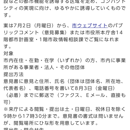
設などの都市機能を誘導する区域を定め、コンパクト
シティの実現に向け、ゆるやかに誘導していくもので
す。
案は7月2日（月曜日）から、
市ウェブサイト
のパブ
リックコメント（意見募集）または市役所本庁舎14
階都市計画室・1階市政情報相談課でご覧になれま
す。
対象
市内在住・在勤・在学（いずれか）の方、市内に事業
所がある事業者・法人・その他団体
提出方法
意見書に意見と住所、氏名（団体は団体名、所在地、
代表者名）、電話番号を書いて8月3日（金曜日）
（必着）までに郵送で（ファクス、Ｅメール、直接も
可）
※来庁による閲覧・提出は土・日曜日、祝休日を除く
9時から17時30分まで。意見書の書式は問いません
が、閲覧場所にひな形を用意しています。