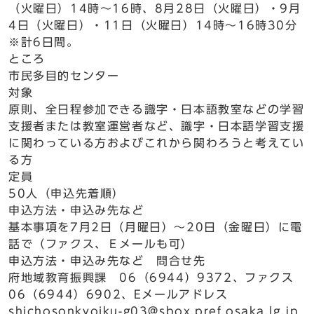
（火曜日）14時～16時、8月28日（火曜日）・9月
4日（火曜日）・11日（火曜日）14時～16時30分
※計6日間。
ところ
市民多目的センター
対象
原則、全日程参加できる識字・日本語教室などの学習
支援者または教室運営者など、識字・日本語学習支援
に関わっている方およびこれから関わろうと考えてい
る方
定員
50人（申込先着順）
申込方法・申込み先など
基本事項を7月2日（月曜日）～20日（金曜日）に電
話で（ファクス、Ｅメールも可）
申込方法・申込み先など 問合せ先
府地域教育振興課 06（6944）9372、ファクス
06（6944）6902、Eメールアドレス
shichosonkyoiku-g03@sbox.pref.osaka.lg.jp