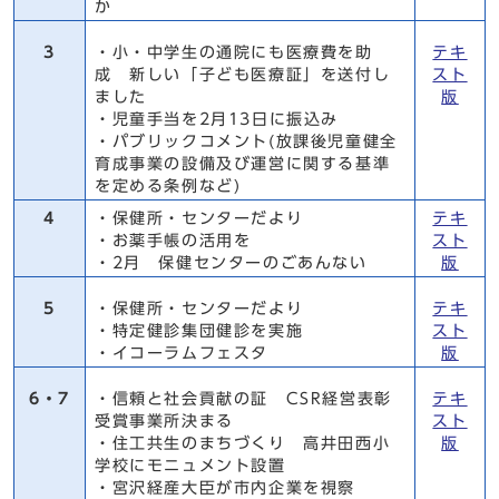
か
3
・小・中学生の通院にも医療費を助
テキ
成 新しい「子ども医療証」を送付し
スト
ました
版
・児童手当を2月13日に振込み
・パブリックコメント(放課後児童健全
育成事業の設備及び運営に関する基準
を定める条例など)
4
・保健所・センターだより
テキ
・お薬手帳の活用を
スト
・2月 保健センターのごあんない
版
5
・保健所・センターだより
テキ
・特定健診集団健診を実施
スト
・イコーラムフェスタ
版
6・7
・信頼と社会貢献の証 CSR経営表彰
テキ
受賞事業所決まる
スト
・住工共生のまちづくり 高井田西小
版
学校にモニュメント設置
・宮沢経産大臣が市内企業を視察