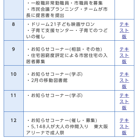
・一般職非常勤職員・市職員を募集
・市民会議プランニング・チームが市
長に提言書を提出
8
・ドリーム21子ども映画サロン
テキ
・子育て支援センター・子育てのつど
スト
いの催し
版
9
・お知らせコーナー(相談・その他)
テキ
・住宅困窮度評定による市営住宅の入
スト
居者募集
版
10
・お知らせコーナー(学ぶ)
テキ
・2月の移動図書館
スト
版
11
・お知らせコーナー(学ぶ)
テキ
スト
版
12
・お知らせコーナー(催し・募集)
テキ
・5,148人が大人の仲間入り 東大阪
スト
アリーナで成人祭
版