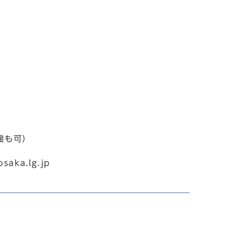
接も可）
aka.lg.jp