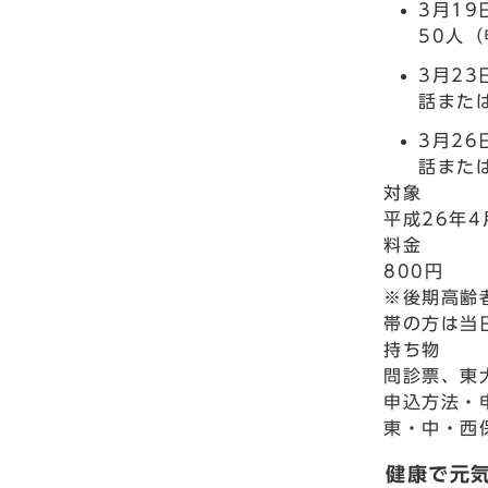
3月1
50人
3月2
話また
3月2
話また
対象
平成26年
料金
800円
※後期高齢
帯の方は当
持ち物
問診票、東
申込方法・
東・中・西
健康で元