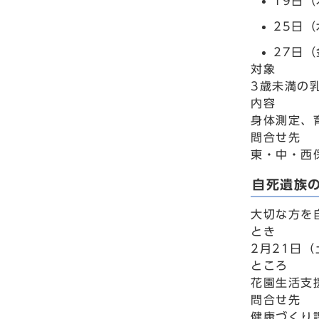
19日（
25日
27日
対象
3歳未満の
内容
身体測定、
問合せ先
東・中・西
自死遺族
大切な方を
とき
2月21日（
ところ
花園生活支
問合せ先
健康づくり