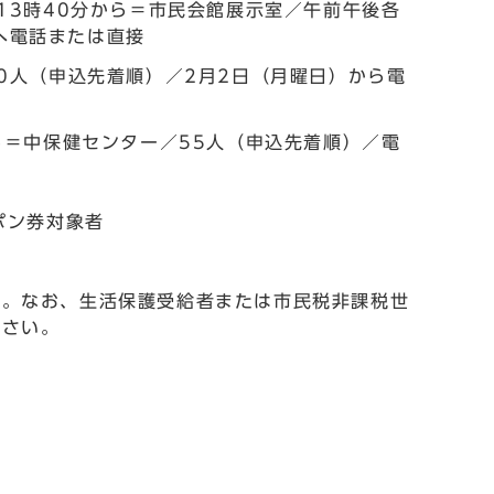
・13時40分から＝市民会館展示室／午前午後各
へ電話または直接
30人（申込先着順）／2月2日（月曜日）から電
から＝中保健センター／55人（申込先着順）／電
ポン券対象者
料。なお、生活保護受給者または市民税非課税世
ださい。