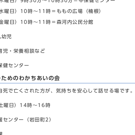
木曜日）9時30分～10時30分＝中保健センター
（水曜日）10時～11時＝ももの広場（楠根）
（金曜日）10時～11時＝森河内公民分館
乳幼児
育児・栄養相談など
保健センター
のためのわかちあいの会
自死で亡くされた方が、気持ちを安心して話せる場です
土曜日）14時～16時
援センター（岩田町2）
課