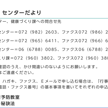
・センターだより
ター、健康づくり課への問合せ先
ンター＝072（982）2603、ファクス072（986）2
ンター＝072（965）6411、ファクス072（966）6
ンター＝06（6788）0085、ファクス06（6788）2
り課＝072（960）3802、ファクス072（960）38
確認のうえ、かけ間違いのないようにお願いします。
はご遠慮ください。
、ハガキ、ファクス、Ｅメールで申し込む場合は、「行
電話・ファクス番号」の基本事項を書いてそれぞれの申
病予防教室
つ秘訣法