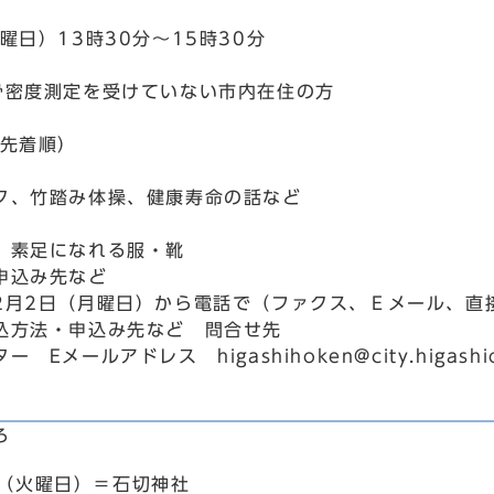
曜日）13時30分～15時30分
骨密度測定を受けていない市内在住の方
込先着順）
ク、竹踏み体操、健康寿命の話など
、素足になれる服・靴
申込み先など
2月2日（月曜日）から電話で（ファクス、Ｅメール、直
込方法・申込み先など 問合せ先
 Eメールアドレス higashihoken@city.higashios
ろ
日（火曜日）＝石切神社