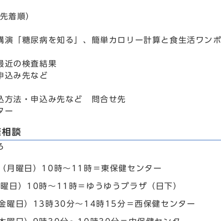
込先着順）
講演「糖尿病を知る」、簡単カロリー計算と食生活ワン
最近の検査結果
申込み先など
込方法・申込み先など 問合せ先
ター
康相談
ろ
日（月曜日）10時～11時＝東保健センター
水曜日）10時～11時＝ゆうゆうプラザ（日下）
金曜日）13時30分～14時15分＝西保健センター