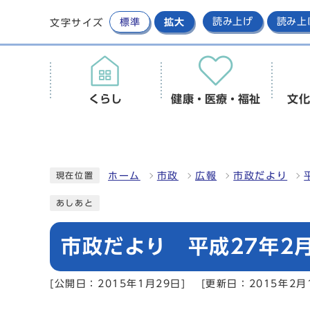
標準
拡大
読み上げ
読み上
文字サイズ
くらし
健康・医療・福祉
文化
ホーム
市政
広報
市政だより
現在位置
あしあと
市政だより 平成27年2月
[公開日：2015年1月29日]
[更新日：2015年2月