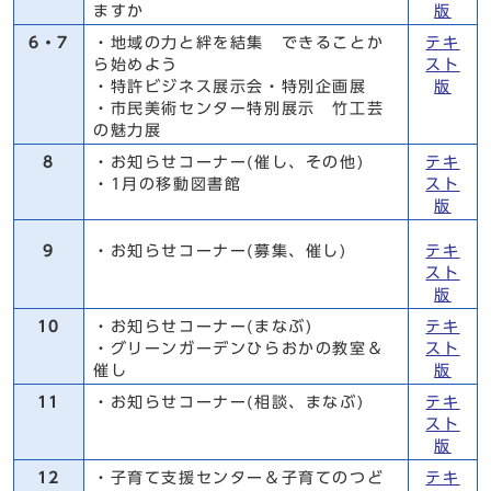
ますか
版
6・7
・地域の力と絆を結集 できることか
テキ
ら始めよう
スト
・特許ビジネス展示会・特別企画展
版
・市民美術センター特別展示 竹工芸
の魅力展
8
・お知らせコーナー(催し、その他)
テキ
・1月の移動図書館
スト
版
9
・お知らせコーナー(募集、催し)
テキ
スト
版
10
・お知らせコーナー(まなぶ)
テキ
・グリーンガーデンひらおかの教室＆
スト
催し
版
11
・お知らせコーナー(相談、まなぶ)
テキ
スト
版
12
・子育て支援センター＆子育てのつど
テキ