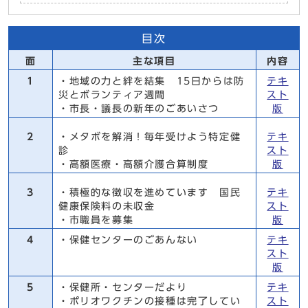
目次
面
主な項目
内容
1
・地域の力と絆を結集 15日からは防
テキ
災とボランティア週間
スト
・市長・議長の新年のごあいさつ
版
2
・メタボを解消！毎年受けよう特定健
テキ
診
スト
・高額医療・高額介護合算制度
版
3
・積極的な徴収を進めています 国民
テキ
健康保険料の未収金
スト
・市職員を募集
版
4
・保健センターのごあんない
テキ
スト
版
5
・保健所・センターだより
テキ
・ポリオワクチンの接種は完了してい
スト