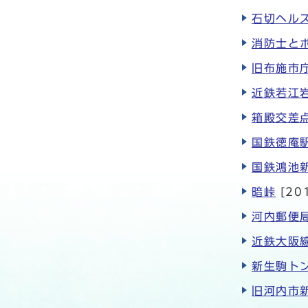
石切ヘル
消防士と
旧布施市
近鉄若江
箱殿交差
国鉄徳庵
国鉄鴻池
暗峠
[20
河内郵便
近鉄大阪
新生駒ト
旧河内市