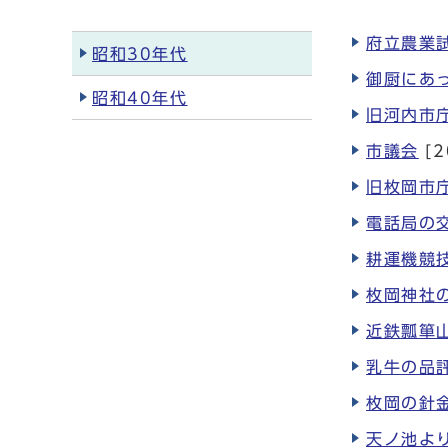
府立農業
昭和30年代
御厨にあ
昭和40年代
旧河内市
市議会
[2
旧枚岡市
電話局の
耕運機競
枚岡神社
近鉄瓢箪
乳牛の品
枚岡の針
天ノ池よ