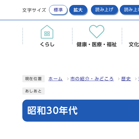
標準
拡大
読み上げ
読み上
文字サイズ
くらし
健康・医療・福祉
文化
ホーム
市の紹介・みどころ
歴史
現在位置
あしあと
昭和30年代