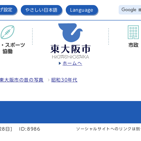
げ設定
やさしい日本語
Language
・スポーツ
市政
協働
ホームへ
東大阪市の昔の写真
昭和30年代
28日]
ID:8986
ソーシャルサイトへのリンクは別