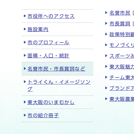
名誉市民
市役所へのアクセス
市長賞詞
施設案内
政策特別
市のプロフィール
モノづく
面積・人口・統計
スポーツ
東大阪魅力
名誉市民・市長賞詞など
チーム東
トライくん・イメージソン
ブランドア
グ
東大阪農業
東大阪のいまむかし
市の紹介冊子