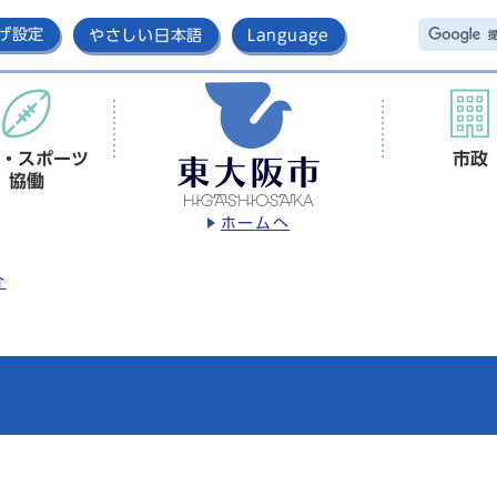
げ設定
やさしい日本語
Language
・スポーツ
市政
協働
ホームへ
介