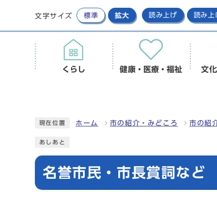
標準
拡大
読み上げ
読み上
文字サイズ
くらし
健康・医療・福祉
文化
ホーム
市の紹介・みどころ
市の紹
現在位置
あしあと
名誉市民・市長賞詞など