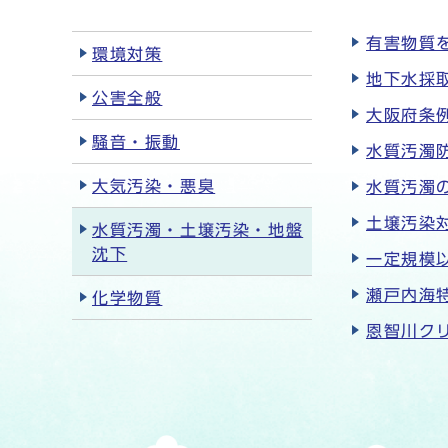
有害物質
環境対策
地下水採
公害全般
大阪府条
騒音・振動
水質汚濁
大気汚染・悪臭
水質汚濁
土壌汚染
水質汚濁・土壌汚染・地盤
沈下
一定規模
瀬戸内海
化学物質
恩智川ク