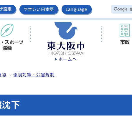
げ設定
やさしい日本語
Language
・スポーツ
市政
協働
ホームへ
棄物
環境対策・公害規制
盤沈下