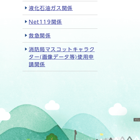
液化石油ガス関係
Net119関係
救急関係
消防局マスコットキャラク
ター(画像データ等)使用申
請関係