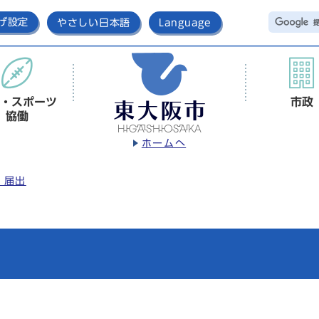
げ設定
やさしい日本語
Language
・スポーツ
市政
協働
ホームへ
・届出