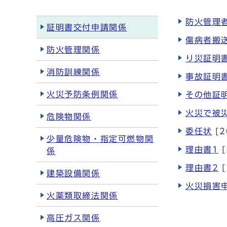
防火管理
証明書交付申請関係
傷病者搬
防火管理関係
り災証明書
消防訓練関係
事故証明
火災予防条例関係
その他証
火災で被
危険物関係
委任状
[2
少量危険物・指定可燃物関
理由書1
[
係
理由書2
[
建築設備関係
火災損害
火薬類取締法関係
高圧ガス関係