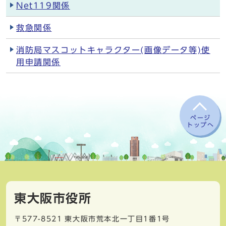
Net119関係
救急関係
消防局マスコットキャラクター(画像データ等)使
用申請関係
ページ
トップへ
東大阪市役所
〒577-8521
東大阪市荒本北一丁目1番1号