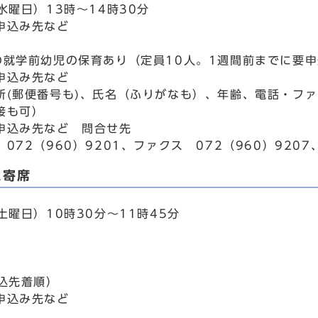
水曜日）13時～14時30分
申込み先など
の就学前幼児の保育あり（定員10人。1週間前までに要
申込み先など
所(郵便番号も)、氏名（ふりがなも）、年齢、電話・フ
接も可）
申込み先など 問合せ先
072（960）9201、ファクス 072（960）9207、E
ム寄席
土曜日）10時30分～11時45分
申込先着順）
申込み先など