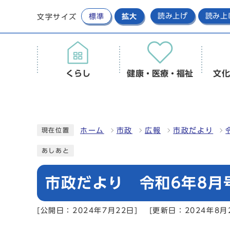
標準
拡大
読み上げ
読み上
文字サイズ
くらし
健康・医療・福祉
文化
ホーム
市政
広報
市政だより
現在位置
あしあと
市政だより 令和6年8月
[公開日：2024年7月22日]
[更新日：2024年8月