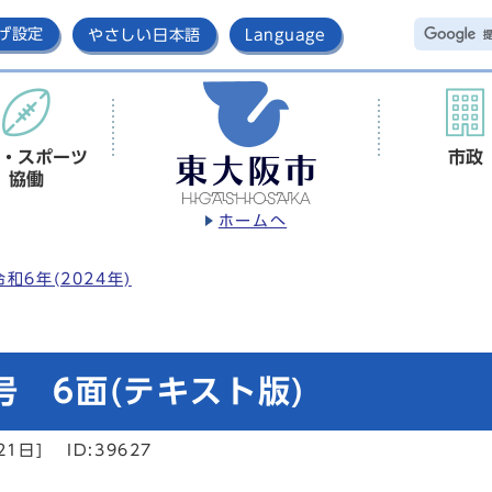
げ設定
やさしい日本語
Language
・スポーツ
市政
協働
ホームへ
令和6年(2024年)
号 6面(テキスト版)
21日]
ID:39627