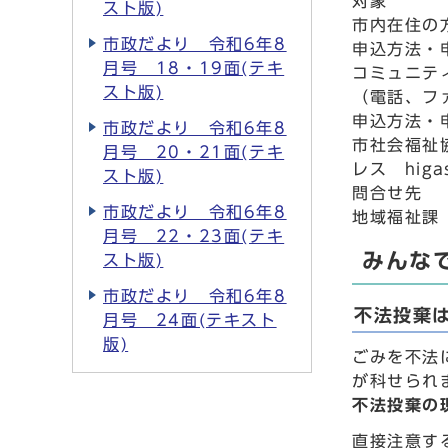
対象
スト版)
市内在住の
市政だより 令和6年8
申込方法・
月号 18・19面(テキ
コミュニテ
スト版)
（電話、フ
申込方法・
市政だより 令和6年8
市社会福祉協
月号 20・21面(テキ
レス higas
スト版)
問合せ先
市政だより 令和6年8
地域福祉課 
月号 22・23面(テキ
みんな
スト版)
市政だより 令和6年8
不法投棄
月号 24面(テキスト
版)
ごみを不法
が科せられ
不法投棄の
直接注意す