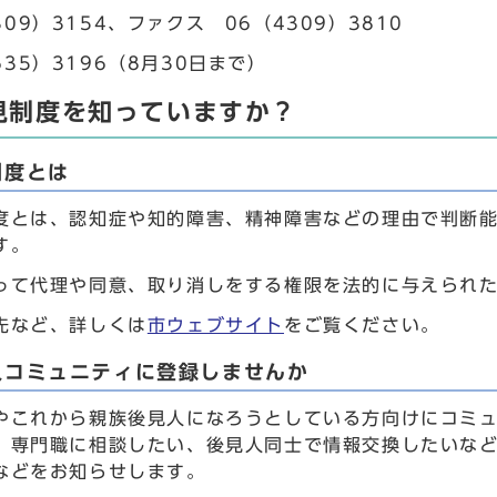
309）3154、ファクス 06（4309）3810
635）3196（8月30日まで）
見制度を知っていますか？
制度とは
度とは、認知症や知的障害、精神障害などの理由で判断
す。
って代理や同意、取り消しをする権限を法的に与えられ
先など、詳しくは
市ウェブサイト
をご覧ください。
人コミュニティに登録しませんか
やこれから親族後見人になろうとしている方向けにコミ
、専門職に相談したい、後見人同士で情報交換したいな
などをお知らせします。