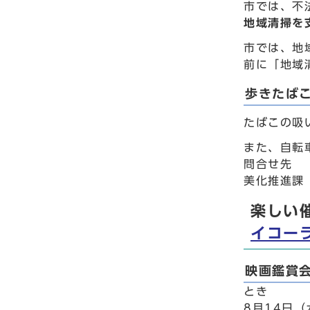
市では、不
地域清掃を
市では、地
前に「地域
歩きたば
たばこの吸
また、自転
問合せ先
美化推進課 
楽しい
イコー
映画鑑賞
とき
8月14日（