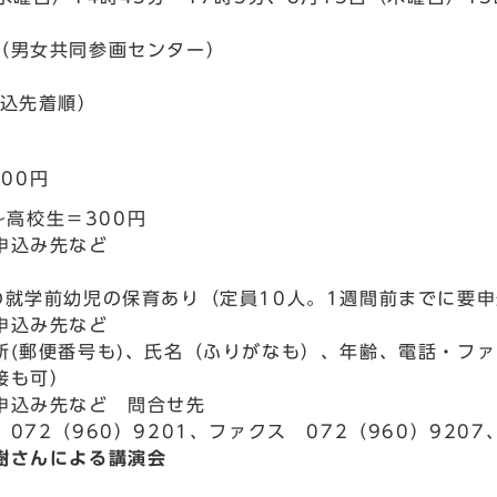
（男女共同参画センター）
申込先着順）
00円
～高校生＝300円
申込み先など
の就学前幼児の保育あり（定員10人。1週間前までに要
申込み先など
所(郵便番号も)、氏名（ふりがなも）、年齢、電話・フ
接も可）
申込み先など 問合せ先
072（960）9201、ファクス 072（960）9207、E
樹さんによる講演会