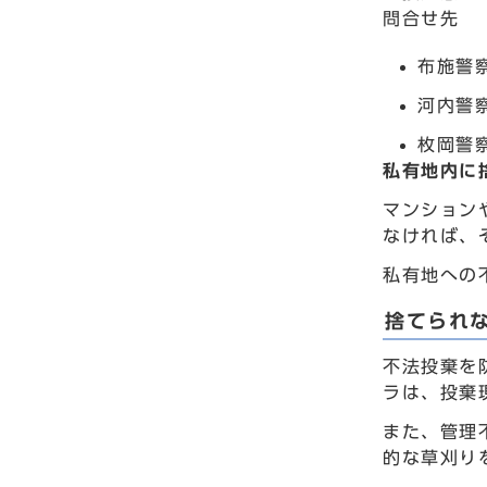
問合せ先
布施警察
河内警察
枚岡警察
私有地内に
マンション
なければ、
私有地への
捨てられ
不法投棄を
ラは、投棄
また、管理
的な草刈り