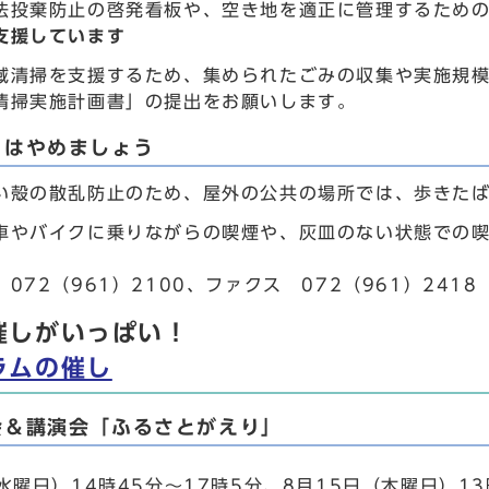
法投棄防止の啓発看板や、空き地を適正に管理するため
支援しています
域清掃を支援するため、集められたごみの収集や実施規
清掃実施計画書」の提出をお願いします。
こはやめましょう
い殻の散乱防止のため、屋外の公共の場所では、歩きた
車やバイクに乗りながらの喫煙や、灰皿のない状態での
072（961）2100、ファクス 072（961）2418
催しがいっぱい！
ラムの催し
会＆講演会「ふるさとがえり」
水曜日）14時45分～17時5分、8月15日（木曜日）13