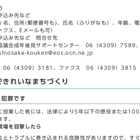
方
申込み先など
ィ名、住所(郵便番号も)、氏名（ふりがなも）、年齢、
ァクス、Eメールも可）
申込み先など 問合せ先
議会成年後見サポートセンター 06（4309）7589、
hiosaka-kouken@eos.ocn.ne.jp
06（4309）3181、ファクス 06（4309）3815
できれいなまちづくり
は犯罪です
に投棄した者には、法律により5年以下の懲役または10
ます。
現場を目撃したら
るとトラブルに巻き込まれる危険性がありますので、す