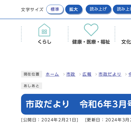
標準
拡大
読み上げ
読み上
文字サイズ
くらし
健康・医療・福祉
文化
ホーム
市政
広報
市政だより
現在位置
あしあと
市政だより 令和6年3月号
[公開日：2024年2月21日]
[更新日：2024年3月