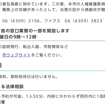
の普及高揚に努めています。この度、本市の人権擁護委
、職務上の功績があったとして、法務大臣から感謝状が
06（4309）3156、ファクス 06（4309）3823
庁舎の窓口業務の一部を開設します
曜日の9時～12時
の証明発行、転出入届、市税関係など
、
市ウェブサイト
をご覧ください。
談
無料。原則祝休日は行いません。
よる法律相談
ら予約が可能。1人30分。内容にかかわらず同月内に1回
談室