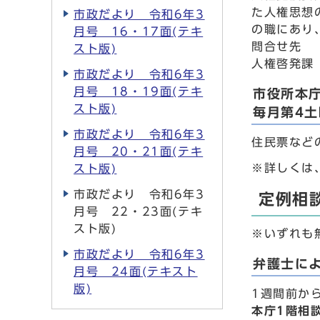
た人権思想
市政だより 令和6年3
の職にあり
月号 16・17面(テキ
問合せ先
スト版)
人権啓発課 
市政だより 令和6年3
月号 18・19面(テキ
市役所本
スト版)
毎月第4土
市政だより 令和6年3
住民票など
月号 20・21面(テキ
※詳しくは
スト版)
市政だより 令和6年3
定例相
月号 22・23面(テキ
スト版)
※いずれも
市政だより 令和6年3
弁護士に
月号 24面(テキスト
版)
1週間前か
本庁1階相