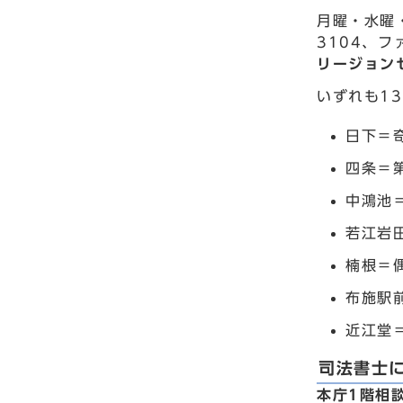
月曜・水曜・
3104、フ
リージョン
いずれも13
日下＝
四条＝
中鴻池
若江岩
楠根＝
布施駅
近江堂
司法書士
本庁1階相