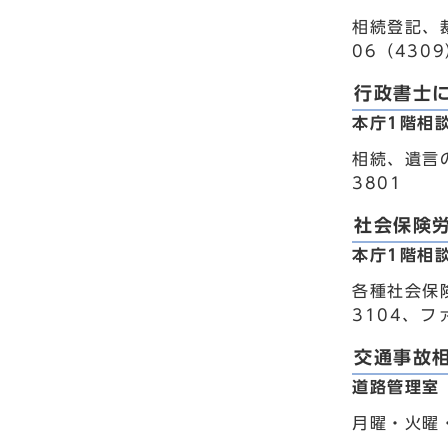
相続登記、
06（430
行政書士
本庁1階相
相続、遺言の
3801
社会保険
本庁1階相
各種社会保
3104、フ
交通事故
道路管理室
月曜・火曜・