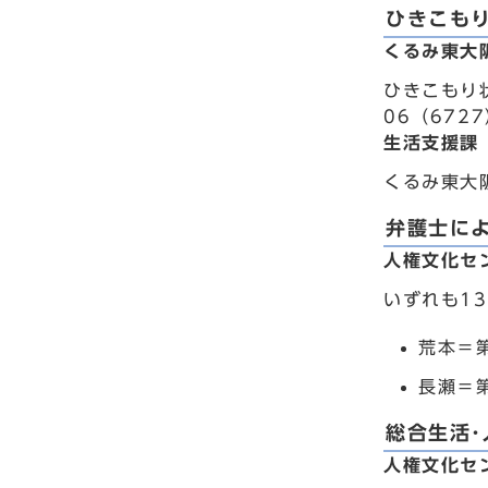
ひきこも
くるみ東大
ひきこもり
06（6727
生活支援課
くるみ東大阪
弁護士に
人権文化セ
いずれも1
荒本＝第
長瀬＝第
総合生活･
人権文化セ