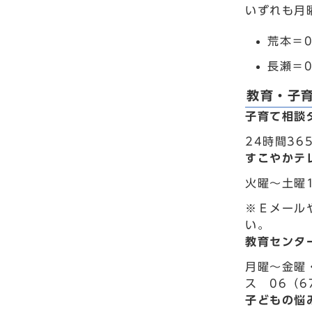
いずれも月
荒本＝0
長瀬＝0
教育・子
子育て相談
24時間36
すこやかテ
火曜～土曜1
※Ｅメール
い。
教育センタ
月曜～金曜
ス 06（6
子どもの悩