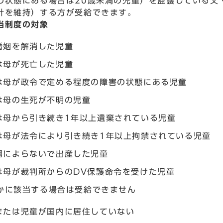
の状態にある場合は20歳未満の児童）を監護している父
計を維持）する方が受給できます。
当制度の対象
婚姻を解消した児童
は母が死亡した児童
は母が政令で定める程度の障害の状態にある児童
は母の生死が不明の児童
は母から引き続き1年以上遺棄されている児童
は母が法令により引き続き1年以上拘禁されている児童
姻によらないで出産した児童
は母が裁判所からのDV保護命令を受けた児童
かに該当する場合は受給できません
または児童が国内に居住していない