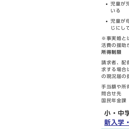
児童が
いる
児童が
じにし
※事実婚と
活費の援助
所得制限
請求者、配
求する場合
の現況届の
手当額や所
問合せ先
国民年金課 
小・中
新入学