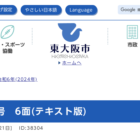
げ設定
やさしい日本語
Language
・スポーツ
市政
協働
ホームへ
令和6年(2024年)
号 6面(テキスト版)
21日]
ID:38304