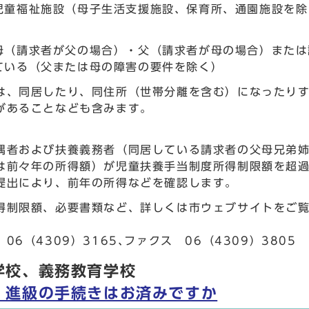
児童福祉施設（母子生活支援施設、保育所、通園施設を除
母（請求者が父の場合）・父（請求者が母の場合）または
ている（父または母の障害の要件を除く）
は、同居したり、同住所（世帯分離を含む）になったり
があることなども含みます。
偶者および扶養義務者（同居している請求者の父母兄弟姉
は前々年の所得額）が児童扶養手当制度所得制限額を超過
提出により、前年の所得などを確認します。
得制限額、必要書類など、詳しくは市ウェブサイトをご
06（4309）3165､ファクス 06（4309）3805
学校、義務教育学校
・進級の手続きはお済みですか