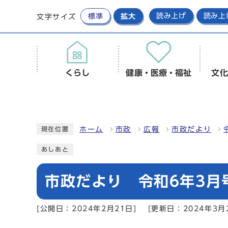
標準
拡大
読み上げ
読み上
文字サイズ
くらし
健康・医療・福祉
文化
ホーム
市政
広報
市政だより
現在位置
あしあと
市政だより 令和6年3月
[公開日：2024年2月21日]
[更新日：2024年3月