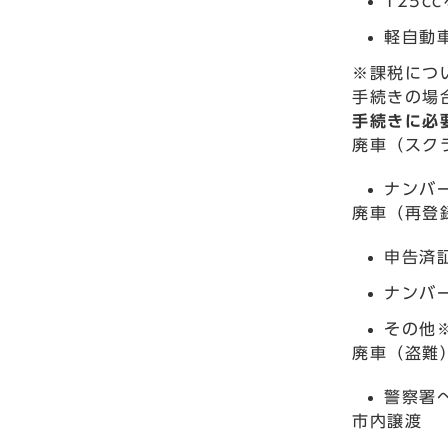
125c
軽自動車
※課税につ
手続きの場
手続きに必
廃車（スク
ナンバ
廃車（再登
申告済
ナンバ
その他
廃車（盗難
警察署
市内譲渡