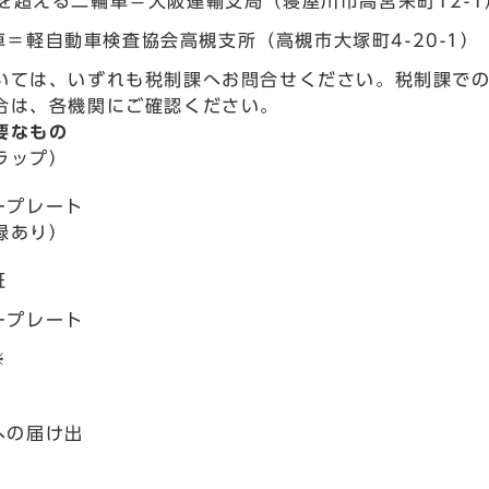
cを超える二輪車＝大阪運輸支局（寝屋川市高宮栄町12-1）
＝軽自動車検査協会高槻支所（高槻市大塚町4-20-1） 0
いては、いずれも税制課へお問合せください。税制課で
合は、各機関にご確認ください。
要なもの
ラップ）
ープレート
録あり）
証
ープレート
※
）
への届け出