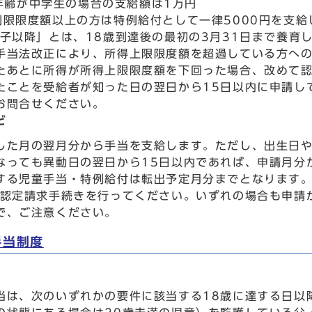
年齢が中学生の場合の支給額は1万円
制限限度額以上の方は特例給付として一律5000円を支給
3子以降」とは、18歳到達後の最初の3月31日まで養育
手当法改正により、所得上限限度額を超過している方へ
たあとに所得が所得上限限度額を下回った場合、改めて
たことを受給者が知った日の翌日から15日以内に申請し
お問合せください。
ど
した月の翌月分から手当を支給します。ただし、出生日
なっても異動日の翌日から15日以内であれば、申請月分
する児童手当・特例給付は転出予定月分までとなります
に認定請求手続きを行ってください。いずれの場合も申請
で、ご注意ください。
手当制度
当は、次のいずれかの要件に該当する18歳に達する日以