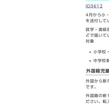
ID3612
4月から小
を送付して
就学・進級
どで届いて
対象
小学校・
中学校新
外国籍児
外国から新
です。
外国籍の新
ださい。転