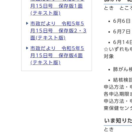
月15日号 保存版1面
とき とこ
(テキスト版)
6月6
市政だより 令和5年5
月15日号 保存版2・3
6月7
面(テキスト版)
6月1
市政だより 令和5年5
☆いずれも
月15日号 保存版4面
対象
(テキスト版)
肺がん
結核検
申込方法・
各申込期限
申込方法・
東保健セン
いま知り
とき