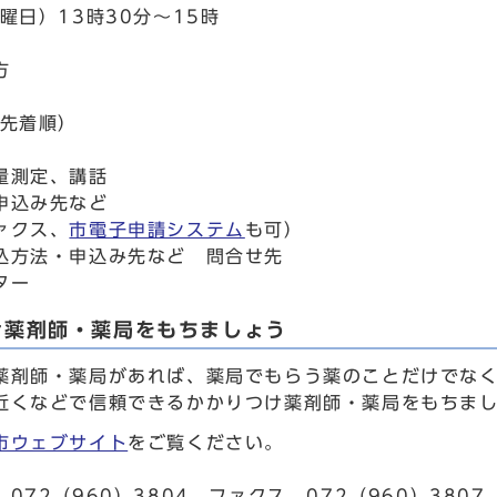
曜日）13時30分～15時
方
込先着順）
量測定、講話
申込み先など
ァクス、
市電子申請システム
も可）
込方法・申込み先など 問合せ先
ター
け薬剤師・薬局をもちましょう
薬剤師・薬局があれば、薬局でもらう薬のことだけでな
近くなどで信頼できるかかりつけ薬剤師・薬局をもちま
市ウェブサイト
をご覧ください。
072（960）3804、ファクス 072（960）3807