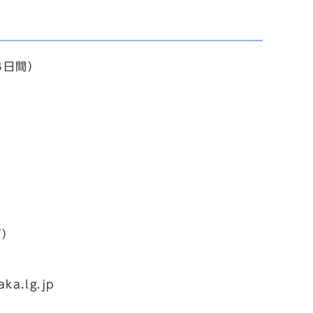
3日間）
可）
a.lg.jp