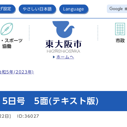
げ設定
やさしい日本語
Language
・スポーツ
市政
協働
ホームへ
令和5年(2023年)
5日号 5面(テキスト版)
22日]
ID:36027