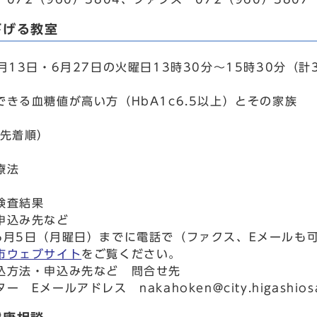
下げる教室
月13日・6月27日の火曜日13時30分～15時30分（計
できる血糖値が高い方（HbA1c6.5以上）とその家族
込先着順）
療法
検査結果
申込み先など
6月5日（月曜日）までに電話で（ファクス、Eメールも
市ウェブサイト
をご覧ください。
込方法・申込み先など 問合せ先
 Eメールアドレス nakahoken@city.higashiosak