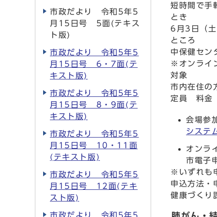
短時間で手
市政だより 令和5年5
とき
月15日号 5面(テキス
6月3日（土
ト版)
ところ
中保健セン
市政だより 令和5年5
※オンライン
月15日号 6・7面(テ
対象
キスト版)
市内在住の
市政だより 令和5年5
定員 料金
月15日号 8・9面(テ
キスト版)
会場参
システ
市政だより 令和5年5
月15日号 10・11面
オンラ
(テキスト版)
市電子
※いずれも
市政だより 令和5年5
申込方法・
月15日号 12面(テキ
健康づくり
スト版)
市政だより 令和5年5
肺がん・