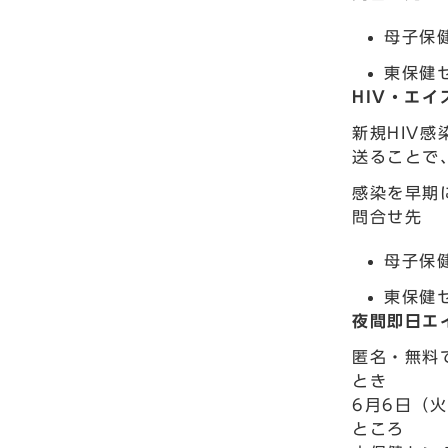
母子保健
東保健
HIV・エ
新規HIV
送ることで
感染を早期
問合せ先
母子保健
東保健
夜間即日エ
匿名・無料
とき
6月6日（火
ところ