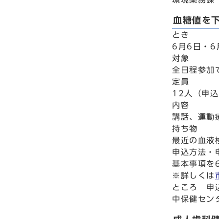
血糖値を
とき
6月6日・6
対象
全日程参加
定員
12人（申
内容
講話、運動
持ち物
最近の血液
申込方法・
基本事項を
※詳しくは
ところ 申
中保健センター