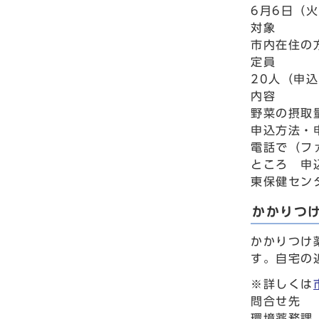
6月6日（火
対象
市内在住の
定員
20人（申
内容
野菜の摂取
申込方法・
電話で（フ
ところ 申
東保健セン
かかりつ
かかりつけ
す。自宅の
※詳しくは
問合せ先
環境薬務課 