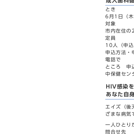
成人歯科
とき
6月1日（木
対象
市内在住の
定員
10人（申
申込方法・
電話で
ところ 申
中保健セン
HIV感染
あなた自
エイズ（後
ざまな病気
一人ひとり
問合せ先