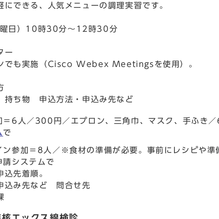
軽にできる、人気メニューの調理実習です。
曜日）10時30分～12時30分
ター
でも実施（Cisco Webex Meetingsを使用）。
方
 持ち物 申込方法・申込み先など
加＝6人／300円／エプロン、三角巾、マスク、手ふき／
ム
で
イン参加＝8人／※食材の準備が必要。事前にレシピや準
申請システムで
申込先着順。
申込み先など 問合せ先
課
結核エックス線検診