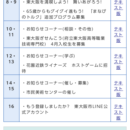
8・9
・東大阪を満喫しよう! 舞いあがろう!
テキ
スト
・65歳からもグイグイ進もう! 「まなび
版
のトルク」追加プログラム募集
10・
・お知らせコーナー(相談・その他)
テキ
11
スト
・東大阪ぎせんこう(府立東大阪高等職業
版
技術専門校) 4月入校生を募集
12・
・お知らせコーナー(学ぶ)
テキ
13
スト
・花園近鉄ライナーズ ホストゲームに招
版
待
14・
・お知らせコーナー(催し・募集)
テキ
15
スト
・市民美術センターの催し
版
16
・もう登録しましたか? 東大阪市LINE公
テキ
式アカウント
スト
版