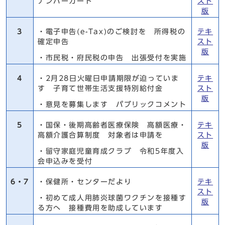
ナンバーカード
スト
版
3
・電子申告(e-Tax)のご検討を 所得税の
テキ
確定申告
スト
版
・市民税・府民税の申告 出張受付を実施
4
・2月28日火曜日申請期限が迫っていま
テキ
す 子育て世帯生活支援特別給付金
スト
版
・意見を募集します パブリックコメント
5
・国保・後期高齢者医療保険 高額医療・
テキ
高額介護合算制度 対象者は申請を
スト
版
・留守家庭児童育成クラブ 令和5年度入
会申込みを受付
6・7
・保健所・センターだより
テキ
スト
・初めて成人用肺炎球菌ワクチンを接種す
版
る方へ 接種費用を助成しています