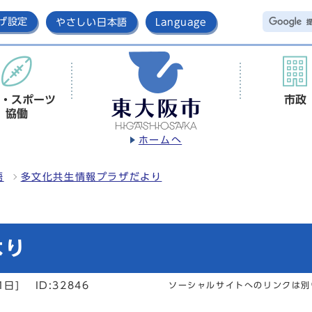
げ設定
やさしい日本語
Language
・スポーツ
市政
協働
ホームへ
語
多文化共生情報プラザだより
より
1日]
ID:32846
ソーシャルサイトへのリンクは別