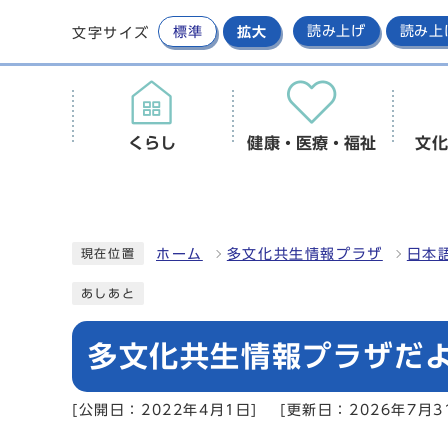
標準
拡大
読み上げ
読み上
文字サイズ
くらし
健康・医療・福祉
文化
ホーム
多文化共生情報プラザ
日本
現在位置
あしあと
多文化共生情報プラザだ
[公開日：2022年4月1日]
[更新日：2026年7月3