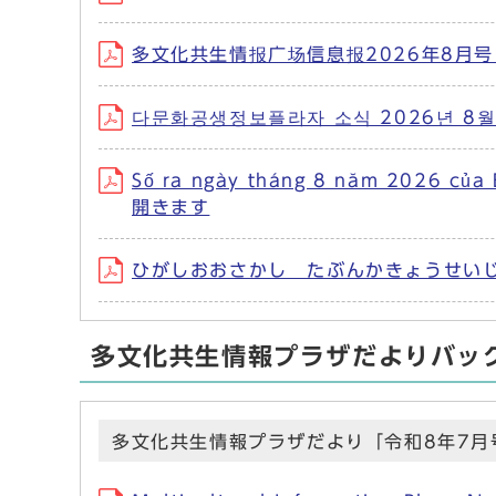
多文化共生情报广场信息报2026年8月号 
다문화공생정보플라자 소식 2026년 8월
Số ra ngày tháng 8 năm 2026 củ
開きます
ひがしおおさかし たぶんかきょうせいじょ
多文化共生情報プラザだよりバッ
多文化共生情報プラザだより「令和8年7月