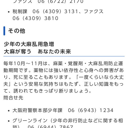
ファクス 06（6722）2170
税制課 06（4309）3131、ファクス
06（4309）3810
その他
少年の大麻乱用急増
大麻が奪う あなたの未来
毎年10月～11月は、麻薬・覚醒剤・大麻乱用防止運
動期間です。薬物には強い依存性と心身への弊害があ
り、死に至ることもあります。「一度くらいなら大丈
夫」という安易な気持ちはもたず、正しい知識をもっ
て、誘われてもきっぱり断りましょう。
問合せ先
大阪府警察本部少年課 06（6943）1234
グリーンライン（少年の非行防止などに関する相
談） 06（6944）7867