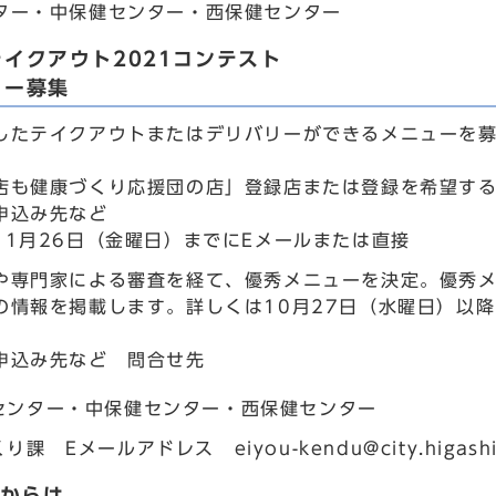
ター・中保健センター・西保健センター
イクアウト2021コンテスト
ュー募集
したテイクアウトまたはデリバリーができるメニューを
店も健康づくり応援団の店」登録店または登録を希望す
申込み先など
11月26日（金曜日）までにEメールまたは直接
や専門家による審査を経て、優秀メニューを決定。優秀
の情報を掲載します。詳しくは10月27日（水曜日）以降
申込み先など 問合せ先
センター・中保健センター・西保健センター
課 Eメールアドレス eiyou-kendu@city.higashios
日からは