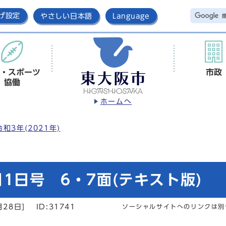
げ設定
やさしい日本語
Language
・スポーツ
市政
協働
ホームへ
令和3年(2021年)
1日号 6・7面(テキスト版)
月28日]
ID:31741
ソーシャルサイトへのリンクは別