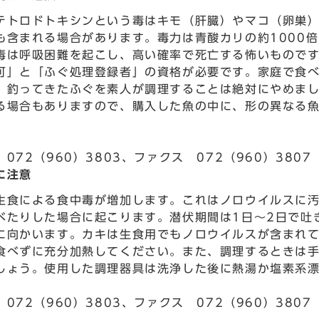
テトロドトキシンという毒はキモ（肝臓）やマコ（卵巣
も含まれる場合があります。毒力は青酸カリの約1000
毒は呼吸困難を起こし、高い確率で死亡する怖いもので
可」と「ふぐ処理登録者」の資格が必要です。家庭で食
。釣ってきたふぐを素人が調理することは絶対にやめま
る場合もありますので、購入した魚の中に、形の異なる
072（960）3803、ファクス 072（960）3807
に注意
生食による食中毒が増加します。これはノロウイルスに
べたりした場合に起こります。潜伏期間は1日～2日で吐
に向かいます。カキは生食用でもノロウイルスが含まれ
食べずに充分加熱してください。また、調理するときは
しょう。使用した調理器具は洗浄した後に熱湯か塩素系
072（960）3803、ファクス 072（960）3807