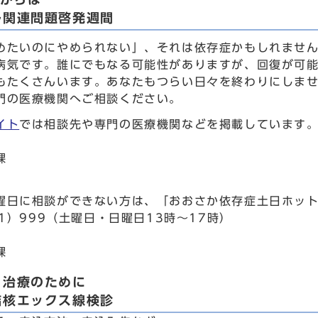
ル関連問題啓発週間
めたいのにやめられない」、それは依存症かもしれませ
病気です。誰にでもなる可能性がありますが、回復が可
もたくさんいます。あなたもつらい日々を終わりにしま
門の医療機関へご相談ください。
イト
では相談先や専門の医療機関などを掲載しています
課
曜日に相談ができない方は、「おおさか依存症土日ホッ
61）999（土曜日・日曜日13時～17時）
課
・治療のために
結核エックス線検診