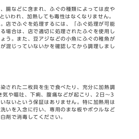
）、腸などに含まれ、ふぐの種類によっては皮や
倍といわれ、加熱しても毒性はなくなりません。
す。店でふぐを処理するには、「ふぐ処理が可能
べる場合は、店で適切に処理されたふぐを使用し
しょう。また、豆アジなどの小魚にふぐの稚魚が
魚が混じっていないかを確認してから調理しまし
汚染された二枚貝を生で食べたり、充分に加熱調
き気や嘔吐、下痢、腹痛などが起こり、2日～3
ていないという保証はありません。特に加熱用は
手洗いを入念に行い、専用のまな板やボウルなど
漂白剤で消毒してください。