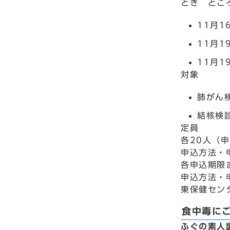
とき とこ
11月
11月
11月
対象
肺がん
結核検
定員
各20人（
申込方法・
各申込期限
申込方法・
東保健セン
食中毒に
ふぐの素人