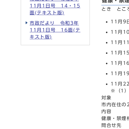
健康・禁
11月1日号 14・15
とき とこ
面(テキスト版)
11月
市政だより 令和3年
11月1日号 16面(テ
11月
キスト版)
11月
11月
11月
11月
11月
※（1）
対象
市内在住の
内容
健康・禁煙
問合せ先