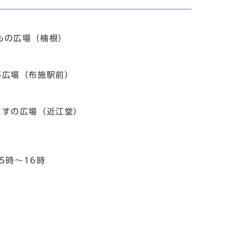
もの広場（楠根）
夢広場（布施駅前）
はすの広場（近江堂）
5時～16時