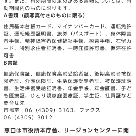
す。また、有効期間の定めがある書類については、有
効期間内のものに限ります。
A書類（顔写真付きのものに限る）
住民基本台帳カード、マイナンバーカード、運転免許
証、運転経歴証明書、旅券（パスポート）、身体障害
者手帳、精神障害者保健福祉手帳、療育手帳、在留カ
ード、特別永住者証明書、一時庇護許可書、仮滞在許
可書
B書類
健康保険証、健康保険高齢受給者証、後期高齢者被保
険者証、介護保険証、生活保護受給者証、被保護証明
書、生活保護受給証明書、年金手帳、年金証書、子ど
も医療証、ひとり親家庭医療証、学生証、社員証など
問合せ先
市民室 06（4309）3163、ファクス
06（4309）3012
窓口は市役所本庁舎、リージョンセンターに開