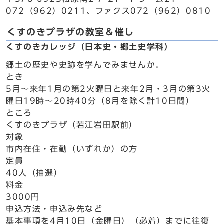
072（962）0211、ファクス072（962）0810
くすのきプラザの教室＆催し
くすのきカレッジ（日本史・郷土史学科）
郷土の歴史や史跡を学んでみませんか。
とき
5月～来年1月の第2火曜日と来年2月・3月の第3火
曜日19時～20時40分（8月を除く計10日間）
ところ
くすのきプラザ（若江岩田駅前）
対象
市内在住・在勤（いずれか）の方
定員
40人（抽選）
料金
3000円
申込方法・申込み先など
基本事項を4月10日（金曜日）（必着）までに往復