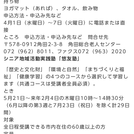
持ち物
ヨガマット（あれば）、タオル、飲み物
申込方法・申込み先など
4月1日（水曜日）～7日（火曜日）に電話または直
接
ところ 申込方法・申込み先など 問合せ先
〒578-0912角田2-3-8 角田総合老人センター
072（962）8011、ファクス072（963）2020
シニア地域活動実践塾「悠友塾」
「歴史と文化財」「環境と自然」「まちづくりと福
祉」「健康学習」の4つのコースから選択して学習し
ます（共通コースは受講者全員必須）。
とき
5月21日～来年2月4日の木曜日10時～14時30分
（6月以降の第3週と7月23日（祝日）を除く計29日
間）
対象
全日程受講できる市内在住の60歳以上の方