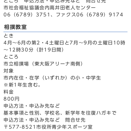
ところ 申込方法・申込み先など 問合せ先
市社会福祉協議会内高井田老人センター
06（6789）3751、ファクス06（6789）9174
相撲教室
とき
4月～6月の第2・4土曜日と7月～9月の土曜日10時
～12時30分（計19日間）
ところ
市立相撲場（東大阪アリーナ南側）
対象
市内在住・在学（いずれか）の小・中学生
※新1年生含む。
料金
800円
申込方法・申込み先など
基本事項と性別、学校名、新学年を往復ハガキで
申込方法・申込み先など 問合せ先
〒577-8521市役所青少年スポーツ室