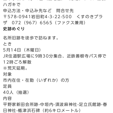
ハガキで
申込方法・申込み先など 問合せ先
〒578-0941岩田町4-3-22-500 くすのきプラ
ザ 072（967）6565（ファクス兼用）
史跡めぐり
名所旧跡を徒歩で訪ねます。
とき
5月14日（木曜日）
JR住道駅広場に9時30分集合、近鉄善根寺バス停で
12時ごろ解散
※荒天延期。
対象
市内在住・在勤（いずれか）の方
定員
40人（抽選）
内容
平野家新田会所跡-中垣内-須波麻神社-足立氏館跡-春
日神社-楯津浜石碑（約6キロメートル）