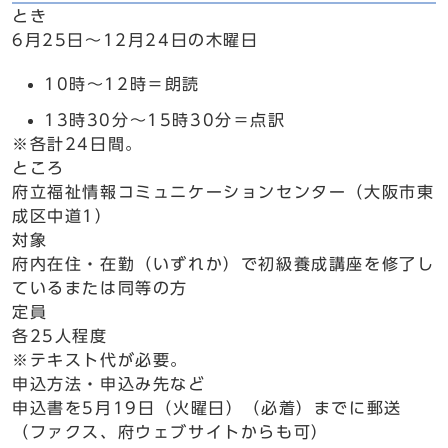
とき
6月25日～12月24日の木曜日
10時～12時＝朗読
13時30分～15時30分＝点訳
※各計24日間。
ところ
府立福祉情報コミュニケーションセンター（大阪市東
成区中道1）
対象
府内在住・在勤（いずれか）で初級養成講座を修了し
ているまたは同等の方
定員
各25人程度
※テキスト代が必要。
申込方法・申込み先など
申込書を5月19日（火曜日）（必着）までに郵送
（ファクス、府ウェブサイトからも可）