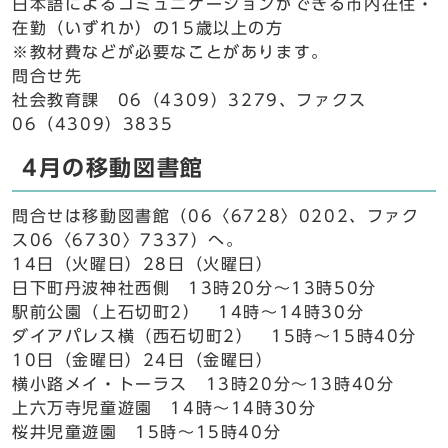
日本語によるコミュニケーションができる市内在住・
在勤（いずれか）の15歳以上の方
※教材費などが必要なことがあります。
問合せ先
社会教育課 06（4309）3279、ファクス
06（4309）3835
4月の移動図書館
問合せは移動図書館（06〈6728〉0202、ファク
ス06〈6730〉7337）へ。
14日（火曜日）28日（火曜日）
日下町丹波神社西側 13時20分～13時50分
駅前公園（上石切町2） 14時～14時30分
ダイアパレス横（西石切町2） 15時～15時40分
10日（金曜日）24日（金曜日）
横小路メイ・トーラス 13時20分～13時40分
上六万寺児童遊園 14時～14時30分
桜井児童遊園 15時～15時40分